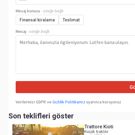
Mesaj konusu
- isteğe bağlı
Finansal kiralama
Teslimat
Mesaj
- isteğe bağlı
G
Verilerinizi GDPR ve
Gizlilik Politikamız
uyarınca koruyoruz
Son teklifleri göster
Trattore Kioti
Küçük traktör