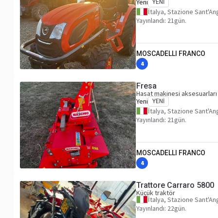
Yeni
YENI
İtalya, Stazione Sant'An
Yayınlandı: 21gün.
MOSCADELLI FRANCO
4
Fresa
Hasat makinesi aksesuarları
Yeni
YENI
İtalya, Stazione Sant'An
Yayınlandı: 21gün.
MOSCADELLI FRANCO
4
Trattore Carraro 5800
Küçük traktör
İtalya, Stazione Sant'An
Yayınlandı: 22gün.