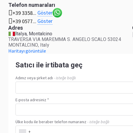
Telefon numaraları
Göster
+39 3358...
Göster
+39 0577...
Adres
İtalya, Montalcino
TRAVERSA VIA MAREMMA S. ANGELO SCALO 53024
MONTALCINO, Italy
Haritayı görüntüle
Satıcı ile irtibata geç
Adınız veya şirket adı
- isteğe bağlı
E-posta adresiniz *
Ülke kodu ile beraber telefon numaranız
- isteğe bağlı
+