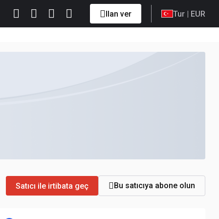
Ilan ver
Tur
| EUR
Bu satıcıya abone olun
Satıcı ile irtibata geç