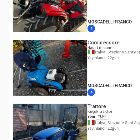
MOSCADELLI FRANCO
4
Compressore
Hasat makinesi
İtalya, Stazione Sant'An
Yayınlandı: 22gün.
MOSCADELLI FRANCO
4
Trattore
Küçük traktör
Yeni
YENI
İtalya, Stazione Sant'An
Yayınlandı: 22gün.