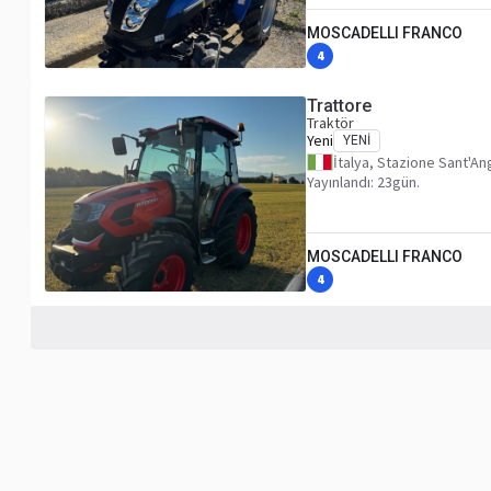
MOSCADELLI FRANCO
4
Trattore
Traktör
Yeni
YENI
İtalya, Stazione Sant'An
Yayınlandı: 23gün.
MOSCADELLI FRANCO
4