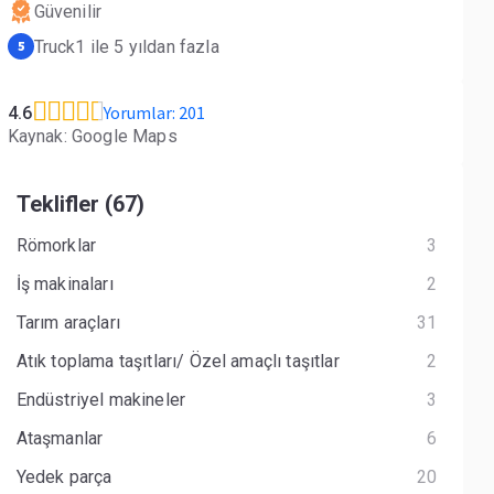
Güvenilir
Truck1 ile 5 yıldan fazla
5
Yorumlar: 201
4.6
Kaynak: Google Maps
Teklifler (67)
Römorklar
3
İş makinaları
2
Tarım araçları
31
Atık toplama taşıtları/ Özel amaçlı taşıtlar
2
Endüstriyel makineler
3
Ataşmanlar
6
Yedek parça
20