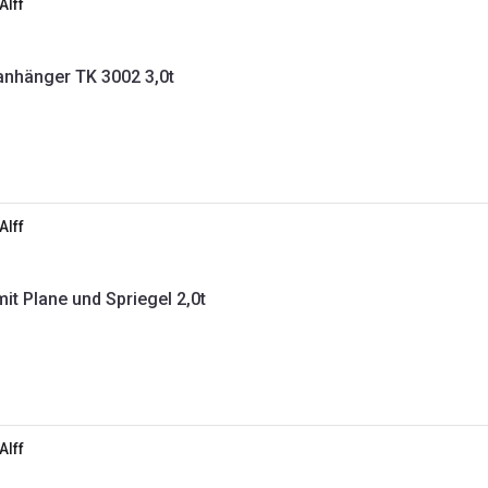
Alff
anhänger TK 3002 3,0t
Alff
t Plane und Spriegel 2,0t
Alff