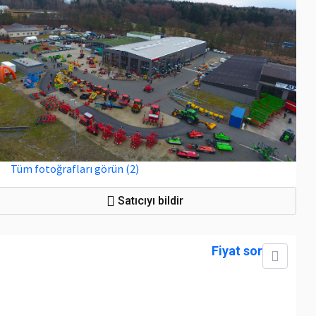
Tüm fotoğrafları görün (2)
Satıcıyı bildir
Fiyat sor