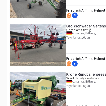
Friedrich Alff Inh. Helmut 
5
Großschwader Seitensc
Ot toplama tırmığı
Almanya, Bitburg
Yayınlandı: 16gün.
Friedrich Alff Inh. Helmut 
5
Krone Rundballenpres
Silindirik balya makinesi
Almanya, Bitburg
Yayınlandı: 16gün.