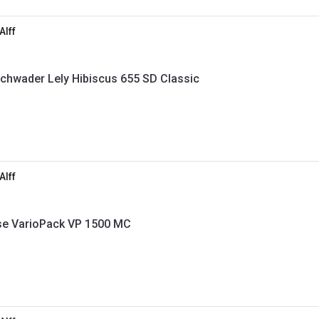
Alff
hwader Lely Hibiscus 655 SD Classic
Alff
se VarioPack VP 1500 MC