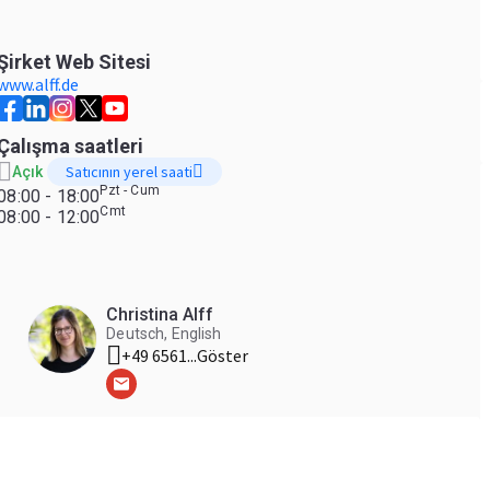
Şirket Web Sitesi
www.alff.de
Çalışma saatleri
Satıcının yerel saati
Açık
Pzt - Cum
08:00 - 18:00
Cmt
08:00 - 12:00
Christina Alff
Deutsch, English
+49 6561...
Göster