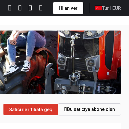
Ilan ver
Tur
| EUR
Bu satıcıya abone olun
Satıcı ile irtibata geç