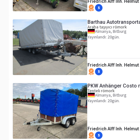
Friedrich Alff Inh. Helmut 
5
Barthau Autotransport
Araba taşıyıcı römork
Almanya, Bitburg
Yayınlandı: 20gün.
Friedrich Alff Inh. Helmut 
5
PKW Anhänger Costo mi
Tenteli römork
Almanya, Bitburg
Yayınlandı: 20gün.
Friedrich Alff Inh. Helmut 
5