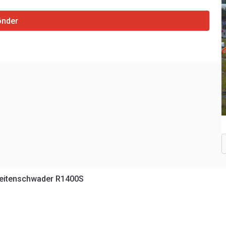
önder
eitenschwader R1400S