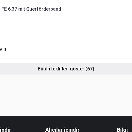
FE 6.37 mit Querförderband
Alff
Bütün teklifleri göster
(67)
çindir
Alıcılar içindir
Bilgi