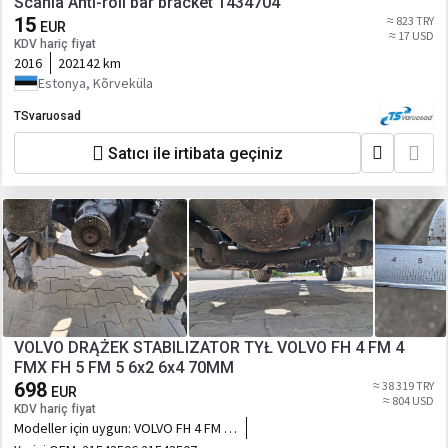
Scania Anti-roll bar bracket 1434704
15
≈ 823 TRY
EUR
≈ 17 USD
KDV hariç fiyat
2016
202142 km
Estonya, Kõrveküla
TSvaruosad
Satıcı ile irtibata geçiniz
VOLVO DRĄŻEK STABILIZATOR TYŁ VOLVO FH 4 FM 4
FMX FH 5 FM 5 6x2 6x4 70MM
698
≈ 38 319 TRY
EUR
≈ 804 USD
KDV hariç fiyat
Modeller için uygun:
VOLVO FH 4 FM 4
FMX FH 5 FM 5