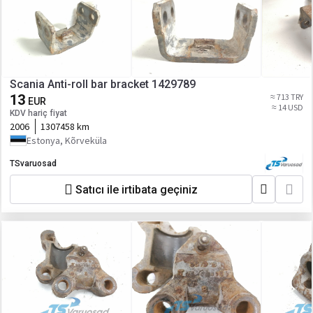
Scania Anti-roll bar bracket 1429789
13
≈ 713 TRY
EUR
≈ 14 USD
KDV hariç fiyat
2006
1307458 km
Estonya, Kõrveküla
TSvaruosad
Satıcı ile irtibata geçiniz