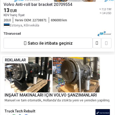
Volvo Anti-roll bar bracket 20709554
13
≈ 713 TRY
EUR
≈ 14 USD
KDV hariç fiyat
2010
Yerini OEM:
22738871
696000 km
Estonya, Kõrveküla
TSvaruosad
Satıcı ile irtibata geçiniz
REKLAMLAR
INŞAAT MAKİNALARI İÇİN VOLVO ŞANZIMANLARI
Manuel ve tam otomatik, Hollanda'da stokta yeni ve yeniden yapılmış
Truck Tech Rebuilt