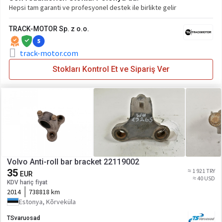
Hepsi tam garanti ve profesyonel destek ile birlikte gelir
TRACK-MOTOR Sp. z o.o.
5
track-motor.com
Stokları Kontrol Et ve Sipariş Ver
Volvo Anti-roll bar bracket 22119002
35
≈ 1 921 TRY
EUR
≈ 40 USD
KDV hariç fiyat
2014
738818 km
Estonya, Kõrveküla
TSvaruosad