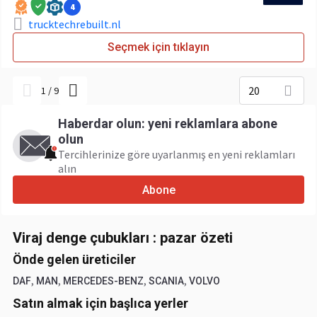
4
trucktechrebuilt.nl
Seçmek için tıklayın
20
1
/
9
Haberdar olun: yeni reklamlara abone
olun
Tercihlerinize göre uyarlanmış en yeni reklamları
alın
Abone
Viraj denge çubukları : pazar özeti
Önde gelen üreticiler
,
,
,
,
DAF
MAN
MERCEDES-BENZ
SCANIA
VOLVO
Satın almak için başlıca yerler