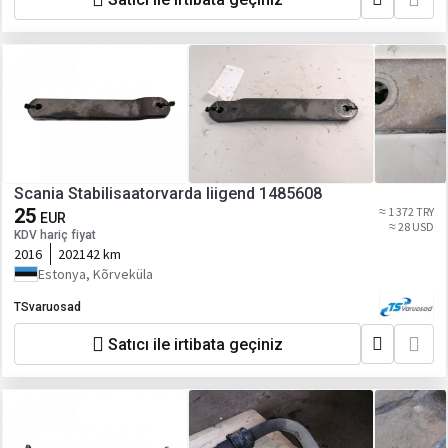
Scania Stabilisaatorvarda liigend 1485608
25
≈ 1 372 TRY
EUR
≈ 28 USD
KDV hariç fiyat
2016
202142 km
Estonya, Kõrveküla
TSvaruosad
Satıcı ile irtibata geçiniz