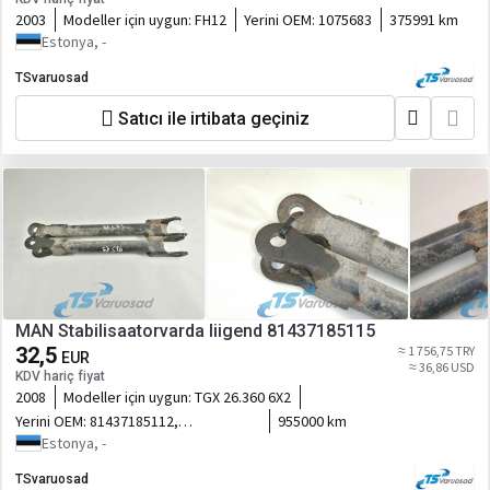
2003
Modeller için uygun:
FH12
Yerini OEM:
1075683
375991 km
Estonya, -
TSvaruosad
Satıcı ile irtibata geçiniz
MAN Stabilisaatorvarda liigend 81437185115
32,5
≈ 1 756,75 TRY
EUR
≈ 36,86 USD
KDV hariç fiyat
2008
Modeller için uygun:
TGX 26.360 6X2
Yerini OEM:
81437185112,
955000 km
81437185116
Estonya, -
TSvaruosad