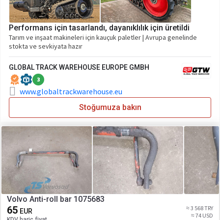
Performans için tasarlandı, dayanıklılık için üretildi
Tarım ve inşaat makineleri için kauçuk paletler | Avrupa genelinde
stokta ve sevkiyata hazır
GLOBAL TRACK WAREHOUSE EUROPE GMBH
3
www.globaltrackwarehouse.eu
Stoğumuza bakın
Volvo Anti-roll bar 1075683
65
≈ 3 568 TRY
EUR
≈ 74 USD
KDV hariç fiyat