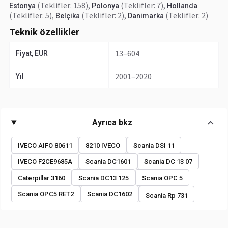
(Teklifler: 158)
,
(Teklifler: 7)
,
Estonya
Polonya
Hollanda
(Teklifler: 5)
,
(Teklifler: 2)
,
(Teklifler: 2)
Belçika
Danimarka
Teknik özellikler
13–604
Fiyat, EUR
2001–2020
Yıl
Ayrıca bkz
IVECO AIFO 80611
8210 IVECO
Scania DSI 11
IVECO F2CE9685A
Scania DC1601
Scania DC 13 07
Caterpillar 3160
Scania DC13 125
Scania OPC 5
Scania OPC5 RET2
Scania DC1602
Scania Rp 731