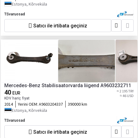
Estonya, Kõrveküla
TSvaruosad
Satıcı ile irtibata geçiniz
Mercedes-Benz Stabilisaatorvarda liigend A9603232711
40
≈ 2 195 TRY
EUR
≈ 46 USD
KDV hariç fiyat
2014
Yerini OEM:
A9603204337
390000 km
Estonya, Kõrveküla
TSvaruosad
Satıcı ile irtibata geçiniz