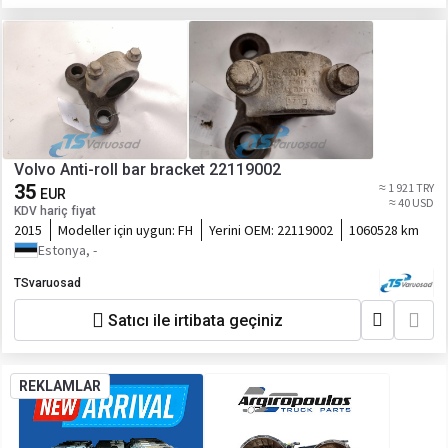
Volvo Anti-roll bar bracket 22119002
35
≈ 1 921 TRY
EUR
≈ 40 USD
KDV hariç fiyat
2015
Modeller için uygun:
FH
Yerini OEM:
22119002
1060528 km
Estonya, -
TSvaruosad
Satıcı ile irtibata geçiniz
REKLAMLAR