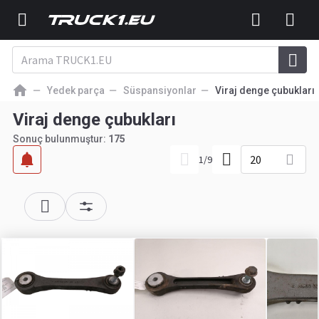
Yedek parça
Süspansiyonlar
Viraj denge çubukları
Viraj denge çubukları
Sonuç bulunmuştur:
175
20
1
/
9