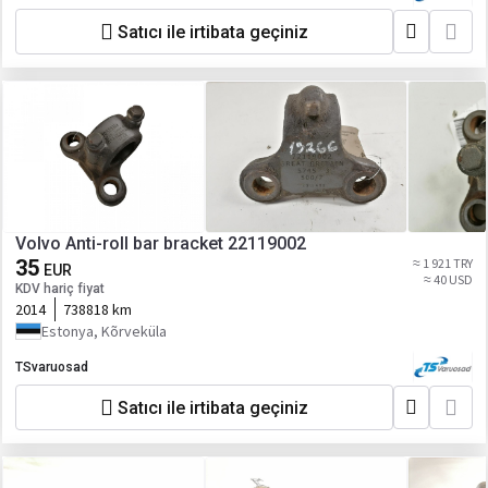
Satıcı ile irtibata geçiniz
Volvo Anti-roll bar bracket 22119002
35
≈ 1 921 TRY
EUR
≈ 40 USD
KDV hariç fiyat
2014
738818 km
Estonya, Kõrveküla
TSvaruosad
Satıcı ile irtibata geçiniz