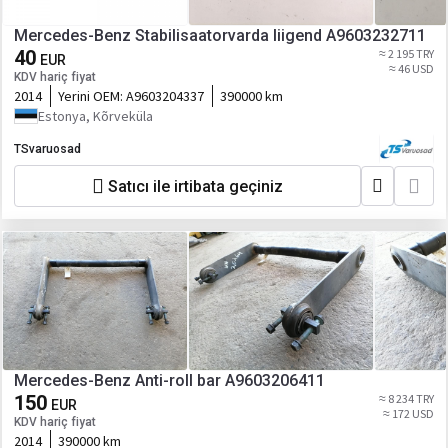
Mercedes-Benz Stabilisaatorvarda liigend A9603232711
40
≈ 2 195 TRY
EUR
≈ 46 USD
KDV hariç fiyat
2014
Yerini OEM:
A9603204337
390000 km
Estonya, Kõrveküla
TSvaruosad
Satıcı ile irtibata geçiniz
Mercedes-Benz Anti-roll bar A9603206411
150
≈ 8 234 TRY
EUR
≈ 172 USD
KDV hariç fiyat
2014
390000 km