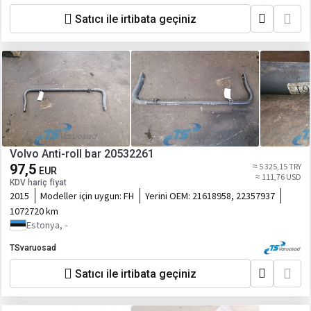
Satıcı ile irtibata geçiniz
Volvo Anti-roll bar 20532261
97,5
≈ 5 325,15 TRY
EUR
≈ 111,76 USD
KDV hariç fiyat
2015
Modeller için uygun:
FH
Yerini OEM:
21618958, 22357937
1072720 km
Estonya, -
TSvaruosad
Satıcı ile irtibata geçiniz