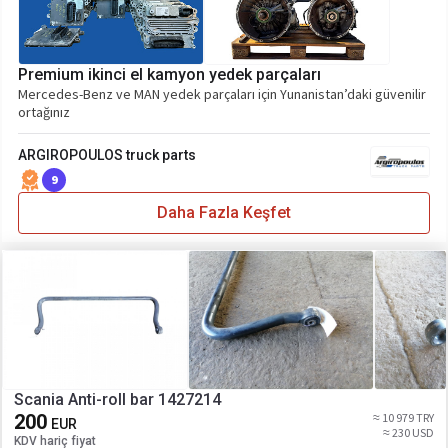
Premium ikinci el kamyon yedek parçaları
Mercedes-Benz ve MAN yedek parçaları için Yunanistan’daki güvenilir
ortağınız
ARGIROPOULOS truck parts
9
Daha Fazla Keşfet
Scania Anti-roll bar 1427214
200
≈ 10 979 TRY
EUR
≈ 230 USD
KDV hariç fiyat