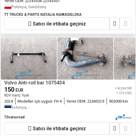
Yerini OEM:
21543506 21543507
Polonya, Gwiździny
TT TRUCKS & PARTS NATALIA NAWASIELSKA
Satıcı ile irtibata geçiniz
Volvo Anti-roll bar 1075434
150
≈ 8 234 TRY
EUR
≈ 172 USD
KDV hariç fiyat
2014
Modeller için uygun:
FH 4
Yerini OEM:
22360319
903000 km
Estonya, -
TSvaruosad
Satıcı ile irtibata geçiniz