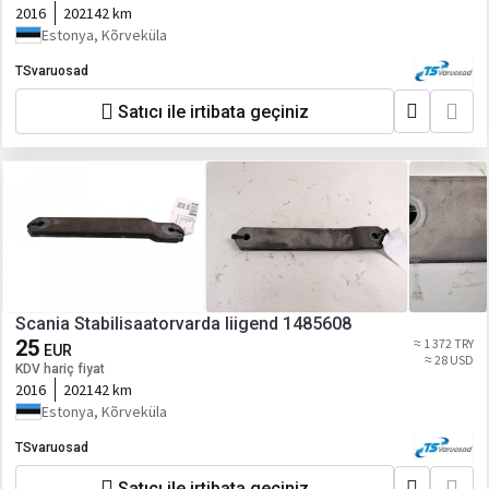
2016
202142 km
Estonya, Kõrveküla
TSvaruosad
Satıcı ile irtibata geçiniz
Scania Stabilisaatorvarda liigend 1485608
25
≈ 1 372 TRY
EUR
≈ 28 USD
KDV hariç fiyat
2016
202142 km
Estonya, Kõrveküla
TSvaruosad
Satıcı ile irtibata geçiniz