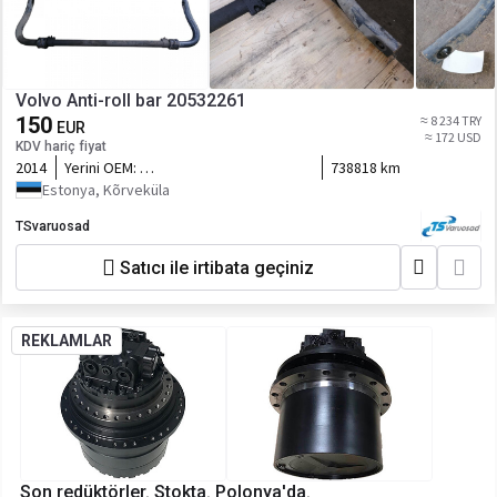
Volvo Anti-roll bar 20532261
150
≈ 8 234 TRY
EUR
≈ 172 USD
KDV hariç fiyat
2014
Yerini OEM:
738818 km
21618958,20428167,20894629
Estonya, Kõrveküla
TSvaruosad
Satıcı ile irtibata geçiniz
REKLAMLAR
Son redüktörler. Stokta. Polonya'da.