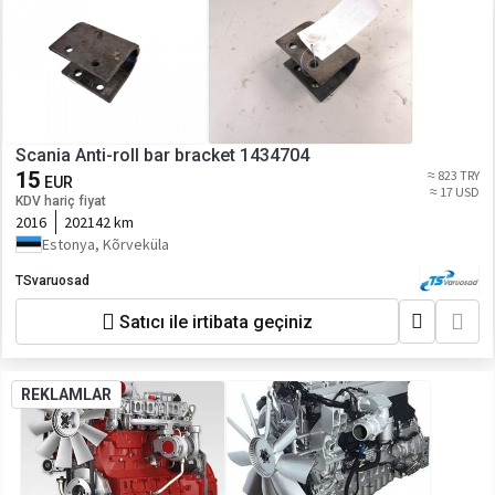
Scania Anti-roll bar bracket 1434704
15
≈ 823 TRY
EUR
≈ 17 USD
KDV hariç fiyat
2016
202142 km
Estonya, Kõrveküla
TSvaruosad
Satıcı ile irtibata geçiniz
REKLAMLAR