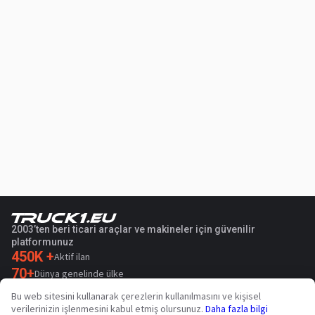
2003’ten beri ticari araçlar ve makineler için güvenilir
platformunuz
450K +
Aktif ilan
70+
Dünya genelinde ülke
36
Desteklenen dil
Bu web sitesini kullanarak çerezlerin kullanılmasını ve kişisel
verilerinizin işlenmesini kabul etmiş olursunuz.
Daha fazla bilgi
4.7/5