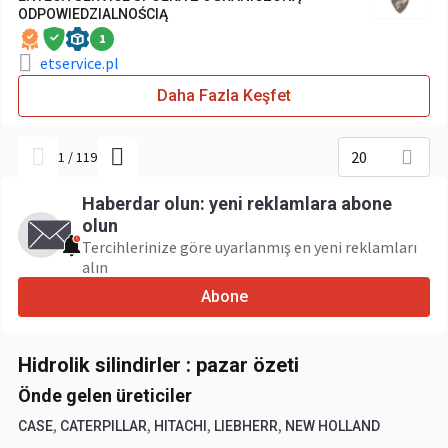
ODPOWIEDZIALNOŚCIĄ
1
etservice.pl
Daha Fazla Keşfet
20
1
/
119
Haberdar olun: yeni reklamlara abone
olun
Tercihlerinize göre uyarlanmış en yeni reklamları
alın
Abone
Hidrolik silindirler : pazar özeti
Önde gelen üreticiler
,
,
,
,
CASE
CATERPILLAR
HITACHI
LIEBHERR
NEW HOLLAND