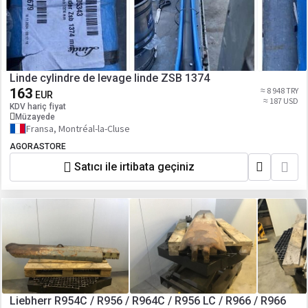
Linde cylindre de levage linde ZSB 1374
163
≈ 8 948 TRY
EUR
≈ 187 USD
KDV hariç fiyat
Müzayede
Fransa, Montréal-la-Cluse
AGORASTORE
Satıcı ile irtibata geçiniz
Liebherr R954C / R956 / R964C / R956 LC / R966 / R966