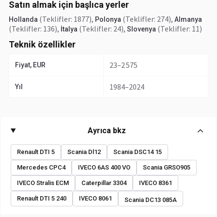
Satın almak için başlıca yerler
(Teklifler: 1877)
,
(Teklifler: 274)
,
Hollanda
Polonya
Almanya
(Teklifler: 136)
,
(Teklifler: 24)
,
(Teklifler: 11)
İtalya
Slovenya
Teknik özellikler
23–2 575
Fiyat, EUR
1984–2024
Yıl
Ayrıca bkz
Renault DTI 5
Scania Dl12
Scania DSC14 15
Mercedes CPC4
IVECO 6AS 400 VO
Scania GRSO905
IVECO Stralis ECM
Caterpillar 3304
IVECO 8361
Renault DTI 5 240
IVECO 8061
Scania DC13 085A