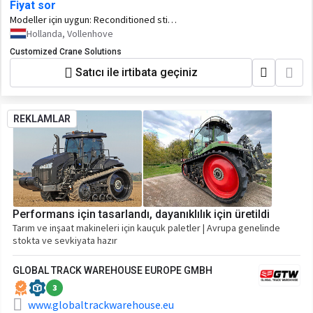
Fiyat sor
Modeller için uygun:
Reconditioned stick
cylinder for Sennebogen 870 C and 870
Hollanda, Vollenhove
D series.
Customized Crane Solutions
Satıcı ile irtibata geçiniz
REKLAMLAR
Performans için tasarlandı, dayanıklılık için üretildi
Tarım ve inşaat makineleri için kauçuk paletler | Avrupa genelinde
stokta ve sevkiyata hazır
GLOBAL TRACK WAREHOUSE EUROPE GMBH
3
www.globaltrackwarehouse.eu