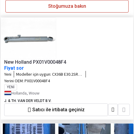
Stoğumuza bakın
New Holland PX01V00048F4
Fiyat sor
Yeni
Modeller için uygun:
CX36B E30.2SR
E35.2SR
Yerini OEM:
PX01V00048F4
YENI
Hollanda, Wouw
J. & TH. VAN DER VELDT B.V.
Satıcı ile irtibata geçiniz