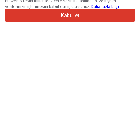
Bu web sitesini kullanarak çerezlerin kullanılmasını ve kişisel
verilerinizin işlenmesini kabul etmiş olursunuz.
Daha fazla bilgi
4.7/5
Trustpilot
Kabul et
Satıcılar içindir
Promosyon hizmetleri
Ücretli hizmetlerin fiyatları
Destek
Alıcılar içindir
Marka incelemeleri
Sergiler
Finansal kiralama
Bilgi
Truck1 hakkında
Blog