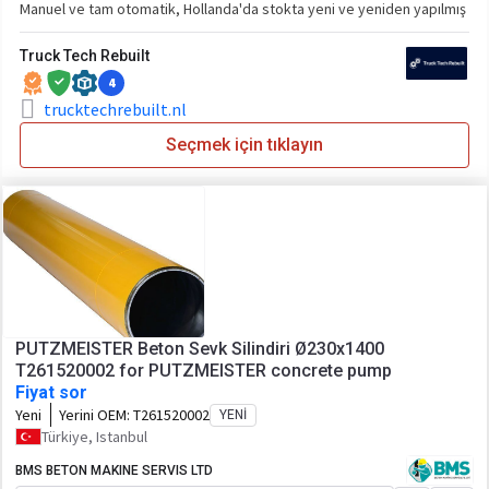
Manuel ve tam otomatik, Hollanda'da stokta yeni ve yeniden yapılmış
Truck Tech Rebuilt
4
trucktechrebuilt.nl
Seçmek için tıklayın
PUTZMEISTER Beton Sevk Silindiri Ø230x1400
T261520002 for PUTZMEISTER concrete pump
Fiyat sor
Yeni
Yerini OEM:
T261520002
YENI
Türkiye, Istanbul
BMS BETON MAKINE SERVIS LTD