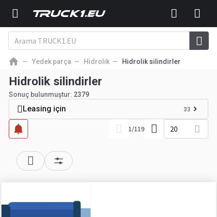
Yedek parça
Hidrolik
Hidrolik silindirler
Hidrolik silindirler
Sonuç bulunmuştur:
2379
Leasing için
33
20
1
/
119