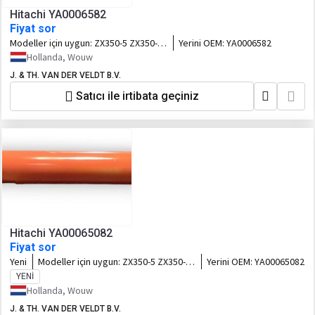
Hitachi YA0006582
Fiyat sor
Modeller için uygun:
ZX350-5 ZX350-6
Yerini OEM:
YA0006582
ZX350-7
Hollanda, Wouw
J. & TH. VAN DER VELDT B.V.
Satıcı ile irtibata geçiniz
Hitachi YA00065082
Fiyat sor
Yeni
Modeller için uygun:
ZX350-5 ZX350-6
Yerini OEM:
YA00065082
ZX350-7
YENI
Hollanda, Wouw
J. & TH. VAN DER VELDT B.V.