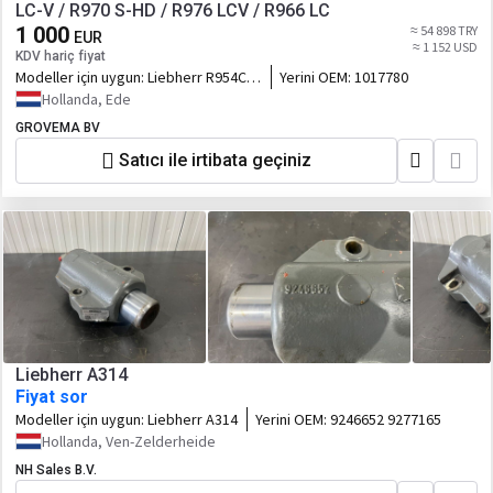
LC-V / R970 S-HD / R976 LCV / R966 LC
1 000
≈ 54 898 TRY
EUR
≈ 1 152 USD
KDV hariç fiyat
Modeller için uygun:
Liebherr R954C /
Yerini OEM:
1017780
R956 / R964C / R956 LC / R966 / R966
Hollanda, Ede
LC-V / R970 S-HD / R976 LCV / R966 LC
GROVEMA BV
Satıcı ile irtibata geçiniz
Liebherr A314
Fiyat sor
Modeller için uygun:
Liebherr A314
Yerini OEM:
9246652 9277165
Hollanda, Ven-Zelderheide
NH Sales B.V.