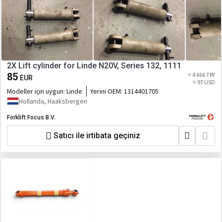
2X Lift cylinder for Linde N20V, Series 132, 1111
85
≈ 4 666 TRY
EUR
≈ 97 USD
Modeller için uygun:
Linde
Yerini OEM:
1314401705
Hollanda, Haaksbergen
Forklift Focus B.V.
Satıcı ile irtibata geçiniz