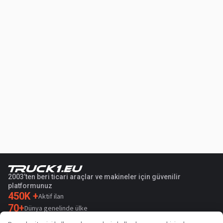
2003’ten beri ticari araçlar ve makineler için güvenilir
platformunuz
450K +
Aktif ilan
70+
Dünya genelinde ülke
36
Desteklenen dil