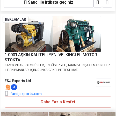
Satıcı ile irtibata geçiniz
REKLAMLAR
1.000’I AŞKIN KALITELI YENI VE IKINCI EL MOTOR
STOKTA
KAMYONLAR, OTOBÜSLER, ENDÜSTRIYEL, TARIM VE INŞAAT MAKINELERI
ILE EKIPMANLARI IÇIN. DÜNYA GENELINE TESLIMAT.
F&J Exports Ltd
6
fandjexports.com
Daha Fazla Keşfet