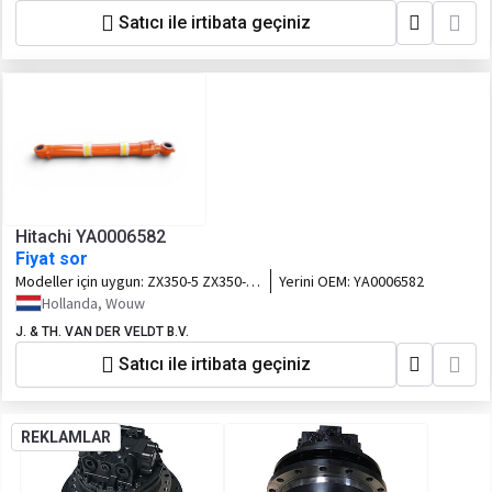
Satıcı ile irtibata geçiniz
Hitachi YA0006582
Fiyat sor
Modeller için uygun:
ZX350-5 ZX350-6
Yerini OEM:
YA0006582
ZX350-7
Hollanda, Wouw
J. & TH. VAN DER VELDT B.V.
Satıcı ile irtibata geçiniz
REKLAMLAR