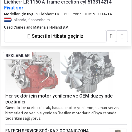
Liebherr LR 1160 A-frame erection cyl 513314214
Fiyat sor
Modeller için uygun:
Liebherr LR 1160
Yerini OEM:
513314214
Hollanda, Sassenheim
Used Cranes and Materials Holland B.V.
Satıcı ile irtibata geçiniz
REKLAMLAR
Her sektör için motor yenileme ve OEM düzeyinde
çözümler
Güvenilir bir üretici olarak, hassas motor yenileme, uzman servis
hizmetleri ve yeni ve yeniden üretilen motorların dünya çapında
tedarikini sağlıyoruz
ENTECH SERVICE SPÓŁKA Z OGRANICZONĄ