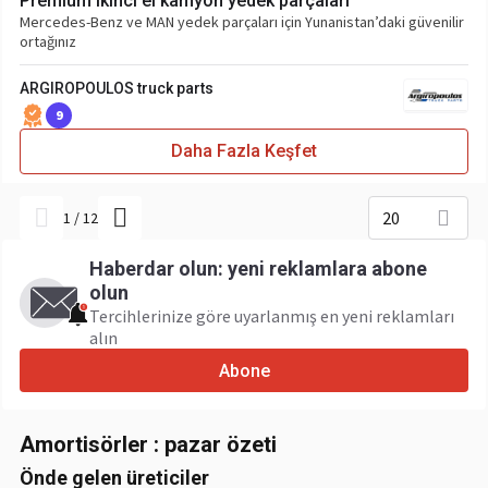
Premium ikinci el kamyon yedek parçaları
Mercedes-Benz ve MAN yedek parçaları için Yunanistan’daki güvenilir
ortağınız
ARGIROPOULOS truck parts
9
Daha Fazla Keşfet
20
1
/
12
Haberdar olun: yeni reklamlara abone
olun
Tercihlerinize göre uyarlanmış en yeni reklamları
alın
Abone
Amortisörler : pazar özeti
Önde gelen üreticiler