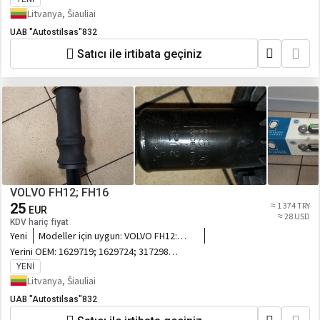
Litvanya, Šiauliai
UAB "Autostilsas"832
Satıcı ile irtibata geçiniz
VOLVO FH12; FH16
25
≈ 1 374 TRY
EUR
≈ 28 USD
KDV hariç fiyat
Yeni
Modeller için uygun:
VOLVO FH12:
FH16. 7 VNT
Yerini OEM:
1629719; 1629724; 3172984;
CB0003; FE21804; AUG20058; 895212;
YENI
Litvanya, Šiauliai
UAB "Autostilsas"832