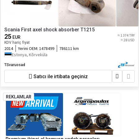
Scania First axel shock absorber T1215
25
≈ 1 374 TRY
EUR
≈ 28 USD
KDV hariç fiyat
2014
Yerini OEM:
1478499
786111 km
Estonya, Kõrveküla
TSvaruosad
Satıcı ile irtibata geçiniz
REKLAMLAR