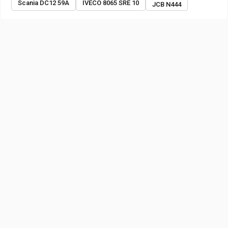
Scania DC12 59A
IVECO 8065 SRE 10
JCB N444