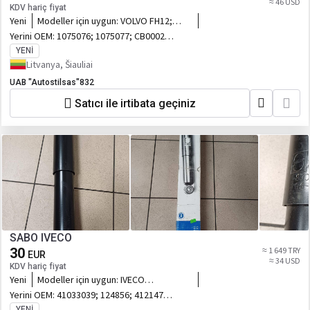
≈ 46 USD
KDV hariç fiyat
Yeni
Modeller için uygun:
VOLVO FH12;
FH16 7 VNT
Yerini OEM:
1075076; 1075077; CB0002;
316372; 14322700; FE21806
YENI
Litvanya, Šiauliai
UAB "Autostilsas"832
Satıcı ile irtibata geçiniz
SABO IVECO
30
≈ 1 649 TRY
EUR
≈ 34 USD
KDV hariç fiyat
Yeni
Modeller için uygun:
IVECO
EUROSTAR; EUROTECH MH; EUROTECH
Yerini OEM:
41033039; 124856; 41214700;
MP;MT; STRALIS I;TRAKKER I;
131377; 1443696; JHZ5008;
YENI