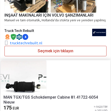
INŞAAT MAKİNALARI İÇİN VOLVO ŞANZIMANLARI
Manuel ve tam otomatik, Hollanda'da stokta yeni ve yeniden yapılmış
Truck Tech Rebuilt
4
trucktechrebuilt.nl
Seçmek için tıklayın
MAN TGX/TGS Schokdemper Cabine 81.41722-6054
Nieuw
175
≈ 9 620 TRY
EUR
≈ 202 USD