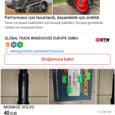
Performans için tasarlandı, dayanıklılık için üretildi
Tarım ve inşaat makineleri için kauçuk paletler | Avrupa genelinde
stokta ve sevkiyata hazır
GLOBAL TRACK WAREHOUSE EUROPE GMBH
3
www.globaltrackwarehouse.eu
Stoğumuza bakın
MONROE VOLVO
40
≈ 2 199 TRY
EUR