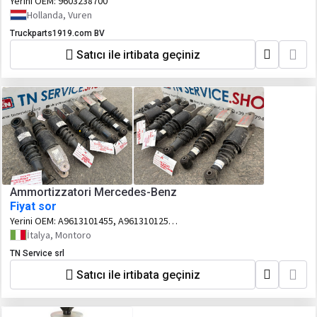
Yerini OEM:
9603238700
Hollanda, Vuren
Truckparts1919.com BV
Satıcı ile irtibata geçiniz
Ammortizzatori Mercedes-Benz
Fiyat sor
Yerini OEM:
A9613101455, A9613101255,
A9613103555, A9623101655,
İtalya, Montoro
A9613103255
TN Service srl
Satıcı ile irtibata geçiniz