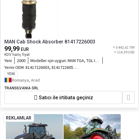
MAN Cab Shock Absorber 81417226003
99,99
≈ 5 442,61 TRY
EUR
≈ 114,39 USD
KDV hariç fiyat
Yeni
2000
Modeller için uygun:
MAN TGA, TGL I,
TGM I, TGS I, TGX I 04.00-
Yerini OEM:
81417226003, 81417226058,
81417226076, 85417226007,
YENI
85417226013, 85417226024
Romanya, Arad
TRANSILVANIA SRL
Satıcı ile irtibata geçiniz
REKLAMLAR