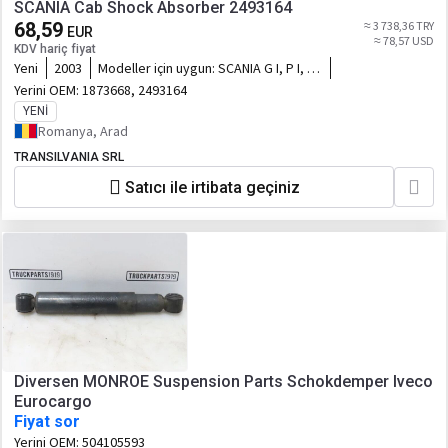
SCANIA Cab Shock Absorber 2493164
68,59
≈ 3 738,36 TRY
EUR
≈ 78,57 USD
KDV hariç fiyat
Yeni
2003
Modeller için uygun:
SCANIA G I, P I, R
I, T 01.03-05.19
Yerini OEM:
1873668, 2493164
YENI
Romanya, Arad
TRANSILVANIA SRL
Satıcı ile irtibata geçiniz
Diversen MONROE Suspension Parts Schokdemper Iveco
Eurocargo
Fiyat sor
Yerini OEM:
504105593