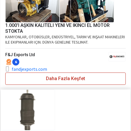
1.000’I AŞKIN KALITELI YENI VE IKINCI EL MOTOR
STOKTA
KAMYONLAR, OTOBÜSLER, ENDÜSTRIYEL, TARIM VE INŞAAT MAKINELERI
ILE EKIPMANLARI IÇIN. DÜNYA GENELINE TESLIMAT.
F&J Exports Ltd
6
fandjexports.com
Daha Fazla Keşfet