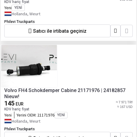
KDV hariç fiyat
Yeni
YENI
Hollanda, Weurt
Philevi Truckparts
Satıcı ile irtibata geçiniz
Volvo FH4 Schokdemper Cabine 21171976 | 24182857
Nieuw!
145
≈ 7 971 TRY
EUR
≈ 167 USD
KDV hariç fiyat
Yeni
Yerini OEM:
21171976
YENI
Hollanda, Weurt
Philevi Truckparts