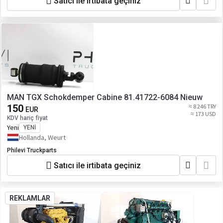
Satıcı ile irtibata geçiniz
MAN TGX Schokdemper Cabine 81.41722-6084 Nieuw
150
≈ 8 246 TRY
EUR
≈ 173 USD
KDV hariç fiyat
Yeni
YENI
Hollanda, Weurt
Philevi Truckparts
Satıcı ile irtibata geçiniz
REKLAMLAR