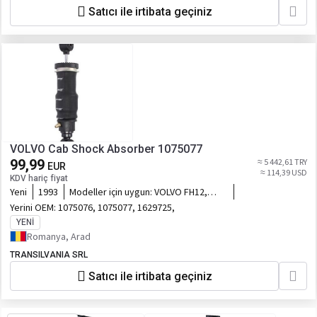
Satıcı ile irtibata geçiniz
VOLVO Cab Shock Absorber 1075077
99,99
≈ 5 442,61 TRY
EUR
≈ 114,39 USD
KDV hariç fiyat
Yeni
1993
Modeller için uygun:
VOLVO FH12,
FH16, FH16 II 08.93-
Yerini OEM:
1075076, 1075077, 1629725,
YENI
Romanya, Arad
TRANSILVANIA SRL
Satıcı ile irtibata geçiniz