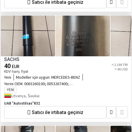
Satıcı ile irtibata geçiniz
SACHS
40
≈ 2 199 TRY
EUR
≈ 46 USD
KDV hariç fiyat
Yeni
Modeller için uygun:
MERCEDES-BENZ
Yerini OEM:
0063260100; 0053267400;
131623; 124359; 463137;
YENI
Litvanya, Šiauliai
UAB "Autostilsas"832
Satıcı ile irtibata geçiniz