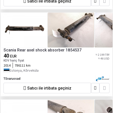
Satıcı ile irtibata geçiniz
Scania Rear axel shock absorber 1854537
40
≈ 2 199 TRY
EUR
≈ 46 USD
KDV hariç fiyat
2014
786111 km
Estonya, Kõrveküla
TSvaruosad
Satıcı ile irtibata geçiniz