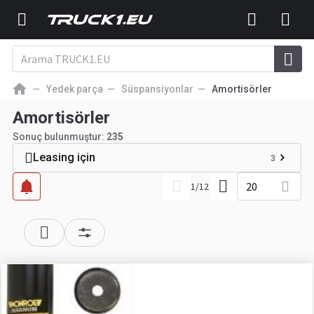
Yedek parça
Süspansiyonlar
Amortisörler
Amortisörler
Sonuç bulunmuştur:
235
Leasing için
3
20
1
/
12