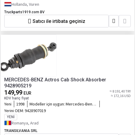
Hollanda, Vuren
Truckparts1919.com BV
Satıcı ile irtibata geçiniz
MERCEDES-BENZ Actros Cab Shock Absorber
9428905219
149,99
≈ 8 191,40 TRY
EUR
≈ 172,16 USD
KDV hariç fiyat
Yeni
1998
Modeller için uygun:
Mercedes-Benz
Actros
Yerini OEM:
9428907019
YENI
Romanya, Arad
TRANSILVANIA SRL