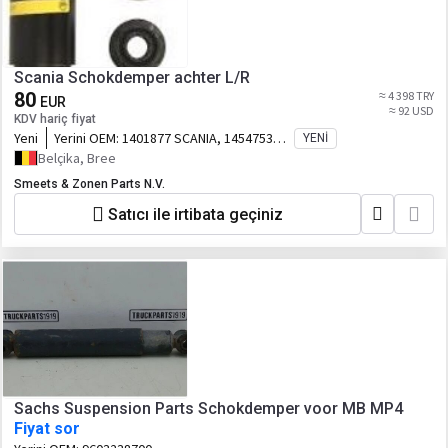
Scania Schokdemper achter L/R
80
≈ 4 398 TRY
EUR
≈ 92 USD
KDV hariç fiyat
Yeni
Yerini OEM:
1401877 SCANIA, 1454753
YENI
SCANIA,
Belçika, Bree
Smeets & Zonen Parts N.V.
Satıcı ile irtibata geçiniz
Sachs Suspension Parts Schokdemper voor MB MP4
Fiyat sor