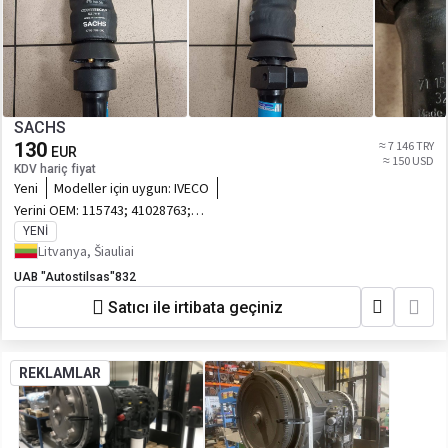
SACHS
130
≈ 7 146 TRY
EUR
≈ 150 USD
KDV hariç fiyat
Yeni
Modeller için uygun:
IVECO
Yerini OEM:
115743; 41028763;
500348793; 41028764;
YENI
Litvanya, Šiauliai
UAB "Autostilsas"832
Satıcı ile irtibata geçiniz
REKLAMLAR