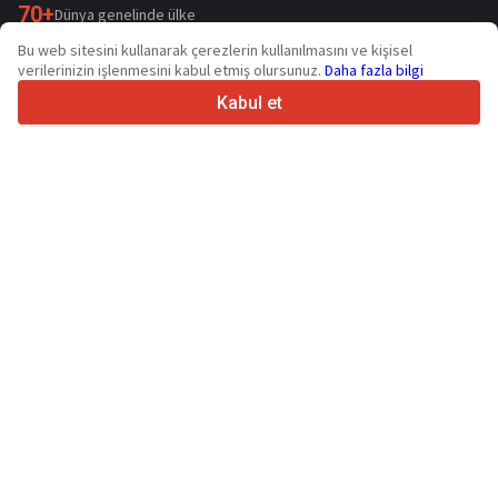
70+
Dünya genelinde ülke
36
Desteklenen dil
Bu web sitesini kullanarak çerezlerin kullanılmasını ve kişisel
verilerinizin işlenmesini kabul etmiş olursunuz.
Daha fazla bilgi
4.7/5
Trustpilot
Kabul et
Satıcılar içindir
Promosyon hizmetleri
Ücretli hizmetlerin fiyatları
Destek
Alıcılar içindir
Marka incelemeleri
Sergiler
Finansal kiralama
Bilgi