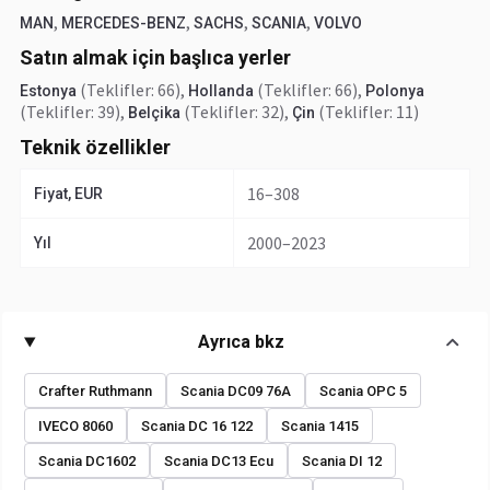
,
,
,
,
MAN
MERCEDES-BENZ
SACHS
SCANIA
VOLVO
Satın almak için başlıca yerler
(Teklifler: 66)
,
(Teklifler: 66)
,
Estonya
Hollanda
Polonya
(Teklifler: 39)
,
(Teklifler: 32)
,
(Teklifler: 11)
Belçika
Çin
Teknik özellikler
16–308
Fiyat, EUR
2000–2023
Yıl
Ayrıca bkz
Crafter Ruthmann
Scania DC09 76A
Scania OPC 5
IVECO 8060
Scania DC 16 122
Scania 1415
Scania DC1602
Scania DC13 Ecu
Scania DI 12