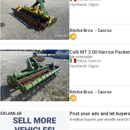
Yayınlandı: 10gün.
Ritchie Bros. - Caorso
14
Celli MT 3.00 Harrow Packer
Dik rotovatör
İtalya, Caorso
Yayınlandı: 10gün.
Ritchie Bros. - Caorso
14
Post your ads and let buyer
REKLAMLAR
4 million buyers per month search 