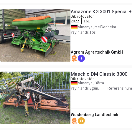
Amazone KG 3001 Special +
Dik rotovatör
2022
161
Almanya, Meißenheim
Yayınlandı: 16s.
Agrom Agrartechnik GmbH
7
Maschio DM Classic 3000
Dik rotovatör
Almanya, Börm
Yayınlandı: 3gün.
Referans num
Wüstenberg Landtechnik
11