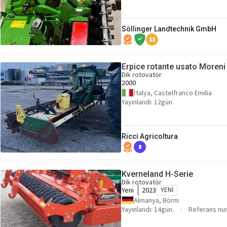
Söllinger Landtechnik GmbH
11
Erpice rotante usato Moren
Dik rotovatör
2000
İtalya, Castelfranco Emilia
Yayınlandı: 12gün.
Ricci Agricoltura
8
Kverneland H-Serie
Dik rotovatör
Yeni
2023
YENI
Almanya, Börm
Yayınlandı: 14gün.
Referans nu