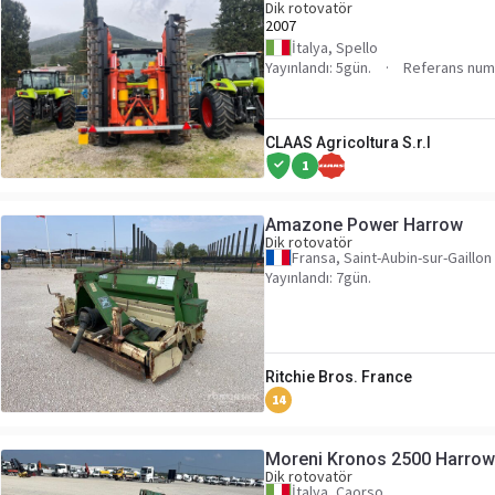
Dik rotovatör
2007
İtalya, Spello
Yayınlandı: 5gün.
Referans num
CLAAS Agricoltura S.r.l
1
Amazone Power Harrow
Dik rotovatör
Fransa, Saint-Aubin-sur-Gaillon
Yayınlandı: 7gün.
Ritchie Bros. France
14
Moreni Kronos 2500 Harrow
Dik rotovatör
İtalya, Caorso