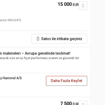
15 000
EUR
arası SRA22471
Satıcı ile irtibata geçiniz
m makineleri – Avrupa genelinde teslimat!
narak size en iyi fiyat-performans oranını ve güvenilir bir
y Hammel A/S
Daha Fazla Keşfet
7 500
EUR