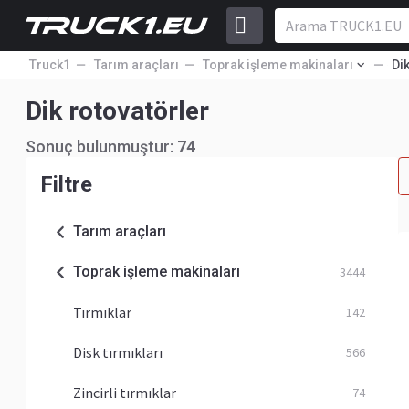
Truck1
Tarım araçları
Toprak işleme makinaları
Di
Dik rotovatörler
Sonuç bulunmuştur:
74
Filtre
Tarım araçları
Toprak işleme makinaları
3444
Tırmıklar
142
Disk tırmıkları
566
Zincirli tırmıklar
74