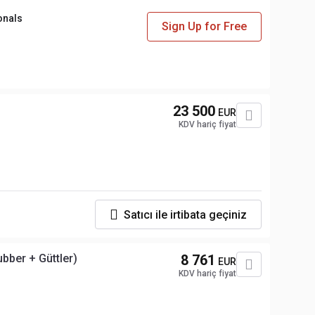
onals
Sign Up for Free
23 500
EUR
KDV hariç fiyat
Satıcı ile irtibata geçiniz
bber + Güttler)
8 761
EUR
KDV hariç fiyat