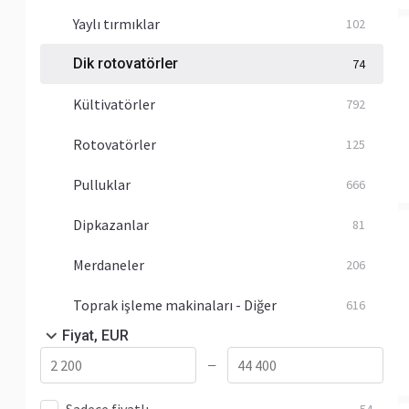
Yaylı tırmıklar
102
Dik rotovatörler
74
Kültivatörler
792
Rotovatörler
125
Pulluklar
666
Dipkazanlar
81
Merdaneler
206
Toprak işleme makinaları - Diğer
616
Fiyat, EUR
—