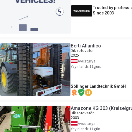
Trusted by professi
Since 2003
Berti Atlantico
Dik rotovatör
2025
Avusturya
Yayınlandı: 11gün.
Söllinger Landtechnik GmbH
11
Amazone KG 303 (Kreiselgru
Dik rotovatör
2003
Avusturya
Yayınlandı: 11gün.