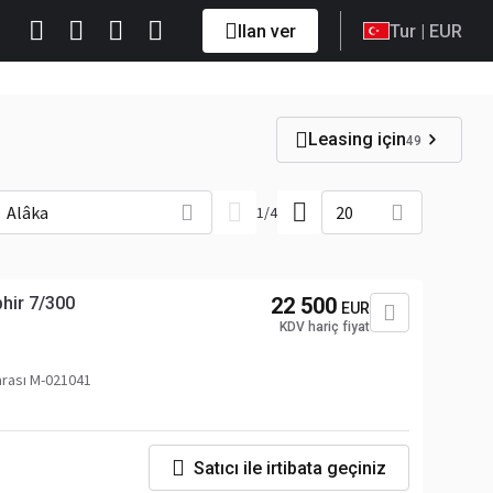
Ilan ver
Tur
| EUR
Leasing için
49
Alâka
20
1
/
4
hir 7/300
22 500
EUR
KDV hariç fiyat
rası M-021041
Satıcı ile irtibata geçiniz