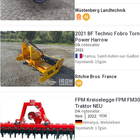
Wüstenberg Landtechnik
11
2021 BF Technic Fobro Tor
Power Harrow
Dik rotovatör
2021
Fransa, Saint-Aubin-sur-Gaillon
Yayınlandı: 15gün.
Ritchie Bros. France
14
FPM Kreiselegge FPM FM30
Traktor NEU
Dik rotovatör
Yeni
2022
YENI
Almanya, Welsleben
Yayınlandı: 17gün.