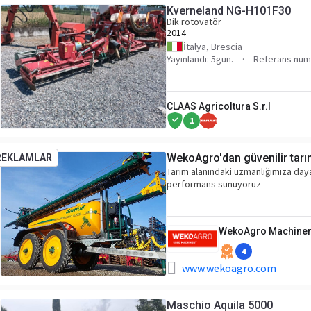
Kverneland NG-H101F30
Dik rotovatör
2014
İtalya, Brescia
Yayınlandı: 5gün.
Referans num
CLAAS Agricoltura S.r.l
1
WekoAgro'dan güvenilir tarı
REKLAMLAR
Tarım alanındaki uzmanlığımıza daya
performans sunuyoruz
WekoAgro Machiner
4
www.wekoagro.com
Maschio Aquila 5000