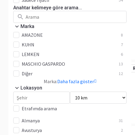
Sadece fiyatlı
54
Anahtar kelimeye göre arama...
Marka
AMAZONE
8
KUHN
7
LEMKEN
6
MASCHIO GASPARDO
13
Diğer
12
Marka:
Daha fazla göster
Lokasyon
Etrafımda arama
Almanya
31
Avusturya
2