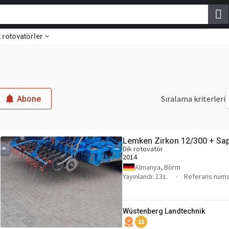
k rotovatörler
Sıralama kriterleri
Abone
Lemken Zirkon 12/300 + Sap
Dik rotovatör
2014
Almanya, Börm
Yayınlandı: 13s.
Referans numa
Wüstenberg Landtechnik
11