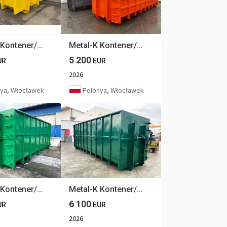
Metal-K Kontener/Abrollcontainer KP12S
Metal-K Kontener/Abrollcontainer KP18S
5 200
UR
EUR
2026
ya, Włocławek
Polonya, Włocławek
Metal-K Kontener/Abrollcontainer KP36S
Metal-K Kontener/Abrollcontainer KP40S
6 100
UR
EUR
2026