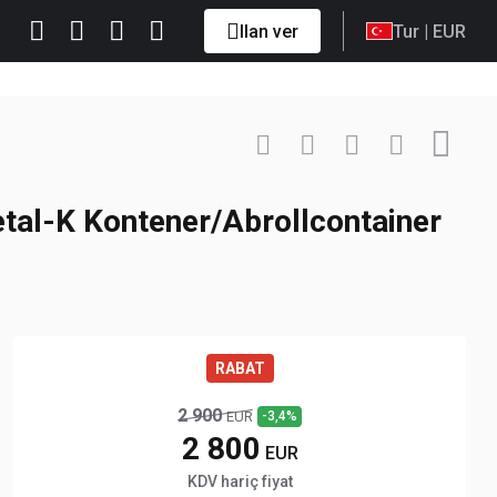
Ilan ver
Tur
| EUR
İletişime geç
+48 511 ... Göster
tal-K Kontener/Abrollcontainer
RABAT
2 900
-3,4%
EUR
2 800
EUR
KDV hariç fiyat