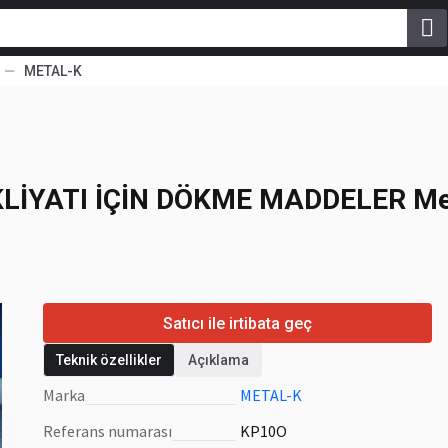
METAL-K
IYATI IÇIN DÖKME
rollcontainer KP10
LIYATI IÇIN DÖKME MADDELER
Me
Satıcı ile irtibata geç
Teknik özellikler
Açıklama
Marka
METAL-K
Referans numarası
KP10O