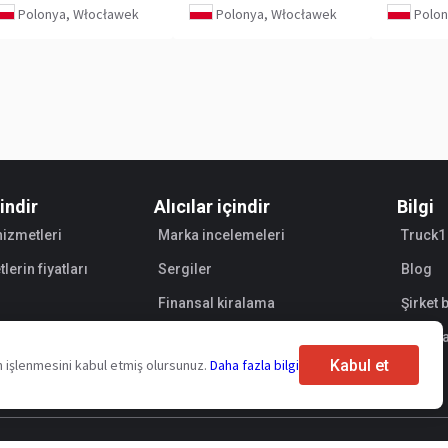
Polonya, Włocławek
Polonya, Włocławek
Polon
çindir
Alıcılar içindir
Bilgi
izmetleri
Marka incelemeleri
Truck1
lerin fiyatları
Sergiler
Blog
Finansal kiralama
Şirket b
Satıcıl
Kabul et
zin işlenmesini kabul etmiş olursunuz.
Daha fazla bilgi