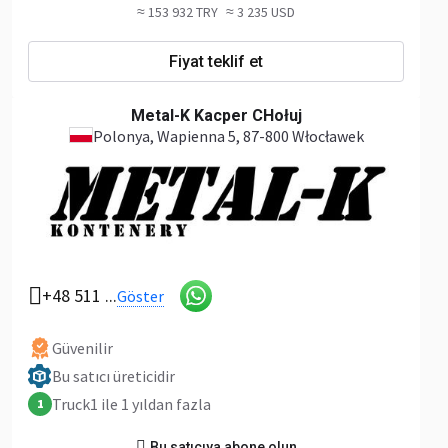
≈ 153 932 TRY
≈ 3 235 USD
Fiyat teklif et
Metal-K Kacper CHołuj
Polonya
, Wapienna 5, 87-800 Włocławek
+48 511 ...
Göster
Güvenilir
Bu satıcı üreticidir
Truck1 ile 1 yıldan fazla
1
Bu satıcıya abone olun