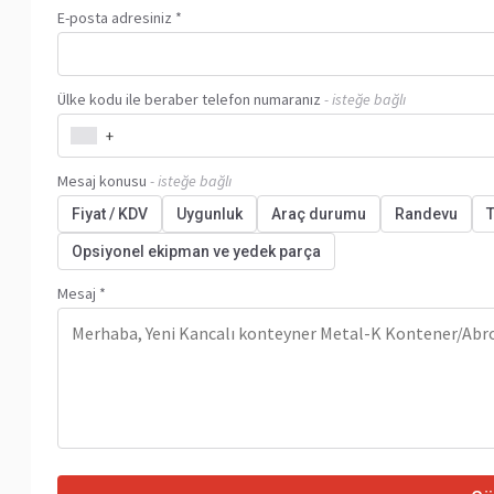
E-posta adresiniz *
Ülke kodu ile beraber telefon numaranız
- isteğe bağlı
+
Mesaj konusu
- isteğe bağlı
Fiyat / KDV
Uygunluk
Araç durumu
Randevu
T
Opsiyonel ekipman ve yedek parça
Mesaj *