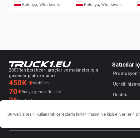
Polonya, Włocławek
Polonya, Włocławek
Satıcılar i
2003’ten beri ticari araçlar ve makineler için
Promosyon h
güvenilir platformunuz
450K +
Aktif ilan
Ücretli hizmet
70+
Dünya genelinde ülke
Destek
36
Desteklenen dil
4.7/5
Bu web sitesini kullanarak çerezlerin kullanılmasını ve kişisel verilerini
Trustpilot