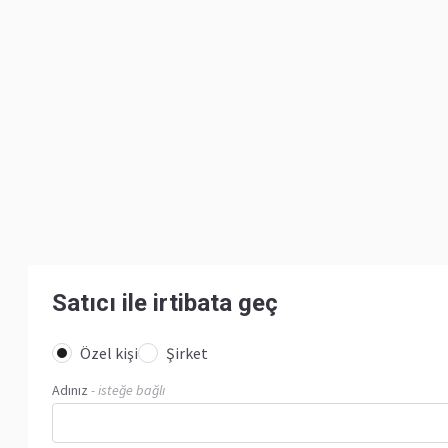
Satıcı ile irtibata geç
Özel kişi
Şirket
Adınız
- isteğe bağlı