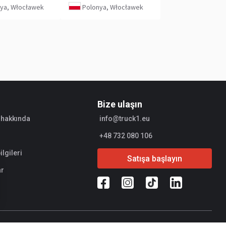
ya, Włocławek
Polonya, Włocławek
Bize ulaşın
 hakkında
info@truck1.eu
+48 732 080 106
ilgileri
Satışa başlayın
ar