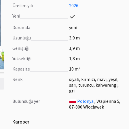
Üretim yılı
2026
Yeni
Durumda
yeni
Uzunluğu
3,9 m
Genişliği
1,9 m
Yüksekliği
1,8 m
Kapasite
10 m³
Renk
siyah, kırmızı, mavi, yeşil,
sarı, turuncu, kahverengi,
gri
Bulunduğu yer
Polonya
, Wapienna 5,
87-800 Włocławek
Karoser