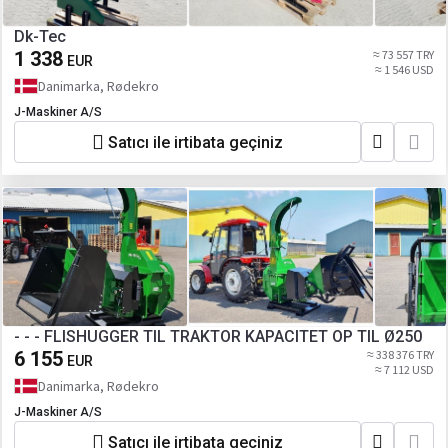
Dk-Tec
1 338
≈ 73 557 TRY
EUR
≈ 1 546 USD
Danimarka, Rødekro
J-Maskiner A/S
Satıcı ile irtibata geçiniz
- - - FLISHUGGER TIL TRAKTOR KAPACITET OP TIL Ø250
6 155
≈ 338 376 TRY
EUR
≈ 7 112 USD
Danimarka, Rødekro
J-Maskiner A/S
Satıcı ile irtibata geçiniz