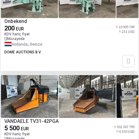
Onbekend
200
≈ 10 995 TRY
EUR
≈ 231 USD
KDV hariç fiyat
Müzayede
Hollanda, Deinze
DOME AUCTIONS B.V.
VANDAELE TV31-42PGA
5 500
≈ 302 367 TRY
EUR
≈ 6 355 USD
KDV hariç fiyat
Müzayede