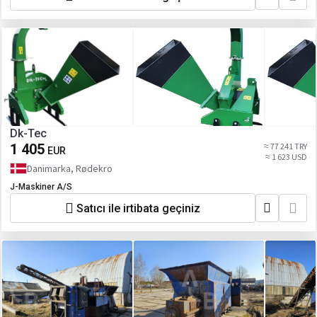
Dk-Tec
1 405
≈ 77 241 TRY
EUR
≈ 1 623 USD
Danimarka, Rødekro
J-Maskiner A/S
Satıcı ile irtibata geçiniz