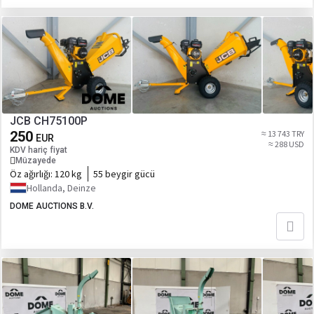
JCB CH75100P
250
≈ 13 743 TRY
EUR
≈ 288 USD
KDV hariç fiyat
Müzayede
Öz ağırlığı:
120 kg
55 beygir gücü
Hollanda, Deinze
DOME AUCTIONS B.V.