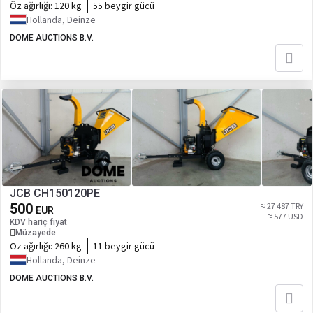
Öz ağırlığı:
120 kg
55 beygir gücü
Hollanda, Deinze
DOME AUCTIONS B.V.
JCB CH150120PE
500
≈ 27 487 TRY
EUR
≈ 577 USD
KDV hariç fiyat
Müzayede
Öz ağırlığı:
260 kg
11 beygir gücü
Hollanda, Deinze
DOME AUCTIONS B.V.