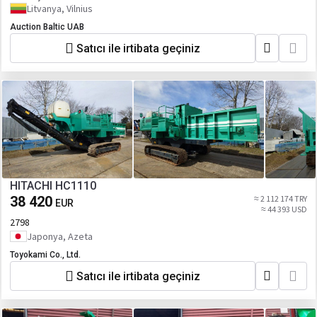
Litvanya, Vilnius
Auction Baltic UAB
Satıcı ile irtibata geçiniz
HITACHI HC1110
38 420
≈ 2 112 174 TRY
EUR
≈ 44 393 USD
2798
Japonya, Azeta
Toyokami Co., Ltd.
Satıcı ile irtibata geçiniz