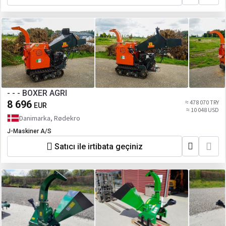
- - - BOXER AGRI
8 696
≈ 478 070 TRY
EUR
≈ 10 048 USD
Danimarka, Rødekro
J-Maskiner A/S
Satıcı ile irtibata geçiniz