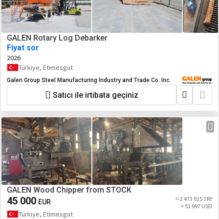
GALEN Rotary Log Debarker
Fiyat sor
2026
Türkiye, Etimesgut
Galen Group Steel Manufacturing Industry and Trade Co. Inc.
Satıcı ile irtibata geçiniz
GALEN Wood Chipper from STOCK
45 000
≈ 2 473 915 TRY
EUR
≈ 51 997 USD
Türkiye, Etimesgut