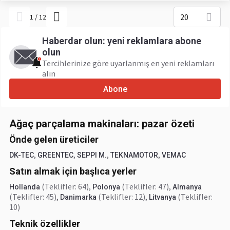
20
1
/
12
Haberdar olun: yeni reklamlara abone
olun
Tercihlerinize göre uyarlanmış en yeni reklamları
alın
Abone
Ağaç parçalama makinaları: pazar özeti
Önde gelen üreticiler
,
,
,
,
DK-TEC
GREENTEC
SEPPI M.
TEKNAMOTOR
VEMAC
Satın almak için başlıca yerler
(Teklifler: 64)
,
(Teklifler: 47)
,
Hollanda
Polonya
Almanya
(Teklifler: 45)
,
(Teklifler: 12)
,
(Teklifler:
Danimarka
Litvanya
10)
Teknik özellikler