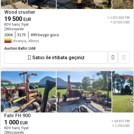
Wood crusher
19 500
≈ 1 072 030 TRY
EUR
≈ 22 532 USD
KDV hariç fiyat
Müzayede
2004
5175
499 beygir gücü
Litvanya, Vilnius
Auction Baltic UAB
Satıcı ile irtibata geçiniz
Fahr FH 900
1 000
≈ 54 975 TRY
EUR
≈ 1 155 USD
KDV hariç fiyat
Müzayede