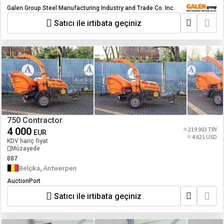
Galen Group Steel Manufacturing Industry and Trade Co. Inc.
Satıcı ile irtibata geçiniz
750 Contractor
4 000
≈ 219 903 TRY
EUR
≈ 4 621 USD
KDV hariç fiyat
Müzayede
887
Belçika, Antwerpen
AuctionPort
Satıcı ile irtibata geçiniz