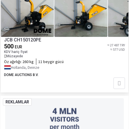
JCB CH150120PE
500
≈ 27 487 TRY
EUR
≈ 577 USD
KDV hariç fiyat
Müzayede
Öz ağırlığı:
260 kg
11 beygir gücü
Hollanda, Deinze
DOME AUCTIONS B.V.
REKLAMLAR