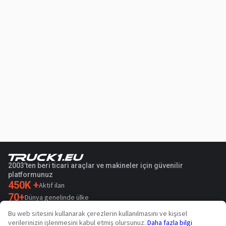
2003’ten beri ticari araçlar ve makineler için güvenilir
platformunuz
450K +
Aktif ilan
70+
Dünya genelinde ülke
36
Desteklenen dil
Bu web sitesini kullanarak çerezlerin kullanılmasını ve kişisel
verilerinizin işlenmesini kabul etmiş olursunuz.
Daha fazla bilgi