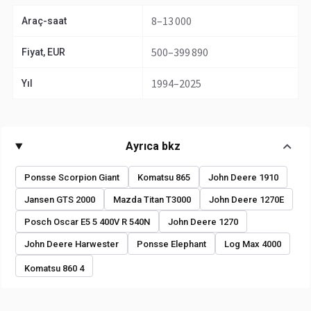
8–13 000
Araç-saat
500–399 890
Fiyat, EUR
1994–2025
Yıl
Ayrıca bkz
Ponsse Scorpion Giant
Komatsu 865
John Deere 1910
Jansen GTS 2000
Mazda Titan T3000
John Deere 1270E
Posch Oscar E5 5 400V R 540N
John Deere 1270
John Deere Harwester
Ponsse Elephant
Log Max 4000
Komatsu 860 4