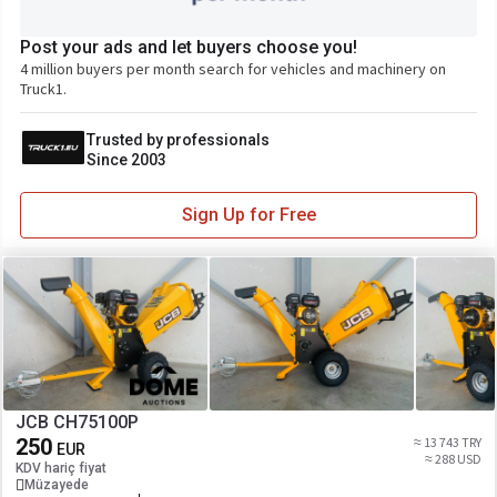
Post your ads and let buyers choose you!
4 million buyers per month search for vehicles and machinery on
Truck1.
Trusted by professionals
Since 2003
Sign Up for Free
JCB CH75100P
250
≈ 13 743 TRY
EUR
≈ 288 USD
KDV hariç fiyat
Müzayede