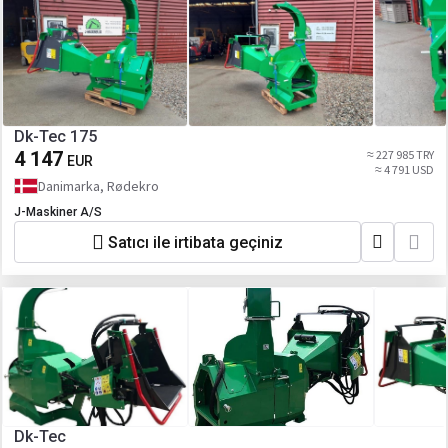
Dk-Tec 175
4 147
≈ 227 985 TRY
EUR
≈ 4 791 USD
Danimarka, Rødekro
J-Maskiner A/S
Satıcı ile irtibata geçiniz
Dk-Tec