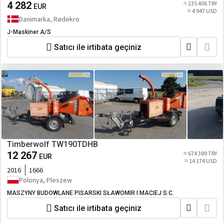
4 282
≈ 235 406 TRY
EUR
≈ 4 947 USD
Danimarka, Rødekro
J-Maskiner A/S
Satıcı ile irtibata geçiniz
Timberwolf TW190TDHB
12 267
≈ 674 389 TRY
EUR
≈ 14 174 USD
2016
1666
Polonya, Pleszew
MASZYNY BUDOWLANE PISARSKI SŁAWOMIR I MACIEJ S.C.
Satıcı ile irtibata geçiniz