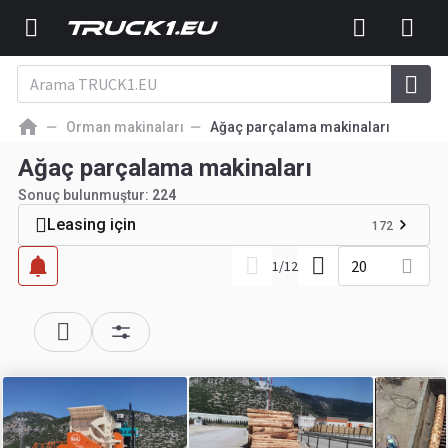
Orman makinaları
Ağaç parçalama makinaları
Ağaç parçalama makinaları
Sonuç bulunmuştur:
224
Leasing için
172
20
1
/
12