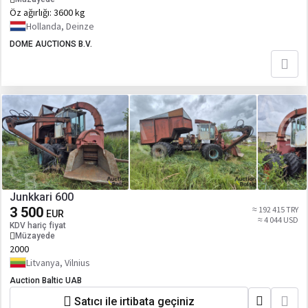
Öz ağırlığı:
3600 kg
Hollanda, Deinze
DOME AUCTIONS B.V.
Junkkari 600
3 500
≈ 192 415 TRY
EUR
≈ 4 044 USD
KDV hariç fiyat
Müzayede
2000
Litvanya, Vilnius
Auction Baltic UAB
Satıcı ile irtibata geçiniz