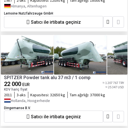
1987
2-aks
Kapasitesi:
12050 kg
Tam ağırlığı:
18000 kg
Almanya, Altenhagen
Lemoine Nutzfahrzeuge GmbH
Satıcı ile irtibata geçiniz
SPITZER Powder tank alu 37 m3 / 1 comp
22 000
≈ 1 207 767 TRY
EUR
≈ 25 347 USD
KDV hariç fiyat
2011
3-aks
Kapasitesi:
32650 kg
Tam ağırlığı:
37000 kg
Hollanda, Hoogerheide
Dingemanse B.V.
Satıcı ile irtibata geçiniz