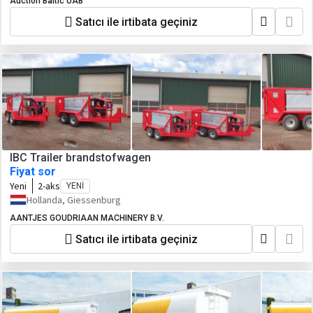
Auction Baltic UAB
Satıcı ile irtibata geçiniz
IBC Trailer brandstofwagen
Fiyat sor
Yeni
2-aks
YENI
Hollanda, Giessenburg
AANTJES GOUDRIAAN MACHINERY B.V.
Satıcı ile irtibata geçiniz