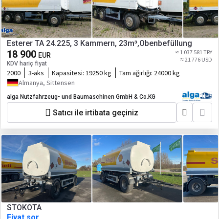
Esterer TA 24.225, 3 Kammern, 23m³,Obenbefüllung
18 900
≈ 1 037 581 TRY
EUR
≈ 21 776 USD
KDV hariç fiyat
2000
3-aks
Kapasitesi:
19250 kg
Tam ağırlığı:
24000 kg
Almanya, Sittensen
alga Nutzfahrzeug- und Baumaschinen GmbH & Co.KG
Satıcı ile irtibata geçiniz
STOKOTA
Fiyat sor