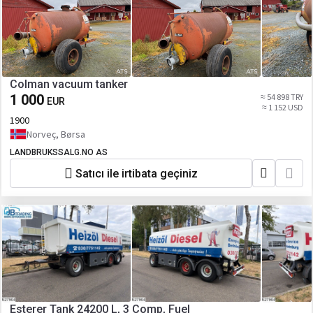
Colman vacuum tanker
1 000
≈ 54 898 TRY
EUR
≈ 1 152 USD
1900
Norveç, Børsa
LANDBRUKSSALG.NO AS
Satıcı ile irtibata geçiniz
Esterer Tank 24200 L, 3 Comp, Fuel