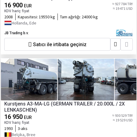
16 900
≈ 927 784 TRY
EUR
≈ 19 471 USD
KDV hariç fiyat
2008
Kapasitesi:
19550 kg
Tam ağırlığı:
24000 kg
Hollanda, Ede
JB Trading b.v.
Satıcı ile irtibata geçiniz
Kurstjens A3-MA-LG (GERMAN TRAILER / 20.000L / 2X
LENKASCHEN)
16 950
≈ 930 529 TRY
EUR
≈ 19 529 USD
KDV hariç fiyat
1993
3-aks
Belçika, Bree