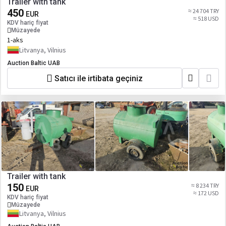
Trailer with tank
450
≈ 24 704 TRY
EUR
≈ 518 USD
KDV hariç fiyat
Müzayede
1-aks
Litvanya, Vilnius
Auction Baltic UAB
Satıcı ile irtibata geçiniz
Trailer with tank
150
≈ 8 234 TRY
EUR
≈ 172 USD
KDV hariç fiyat
Müzayede
Litvanya, Vilnius