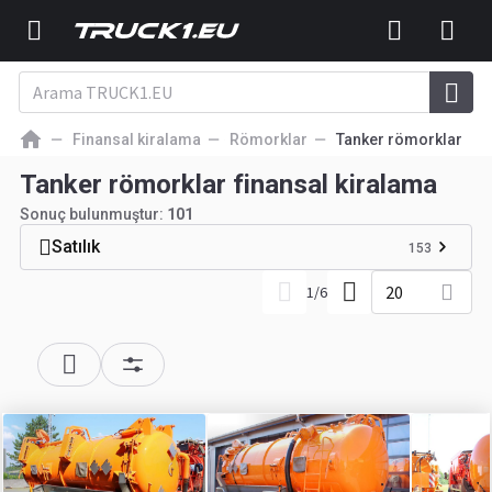
Finansal kiralama
Römorklar
Tanker römorklar
Tanker römorklar finansal kiralama
Sonuç bulunmuştur:
101
Satılık
153
20
1
/
6