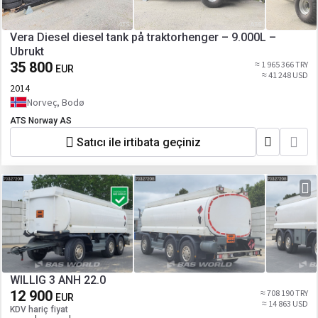
Vera Diesel diesel tank på traktorhenger – 9.000L –
Ubrukt
35 800
≈ 1 965 366 TRY
EUR
≈ 41 248 USD
2014
Norveç, Bodø
ATS Norway AS
Satıcı ile irtibata geçiniz
WILLIG 3 ANH 22.0
12 900
≈ 708 190 TRY
EUR
≈ 14 863 USD
KDV hariç fiyat