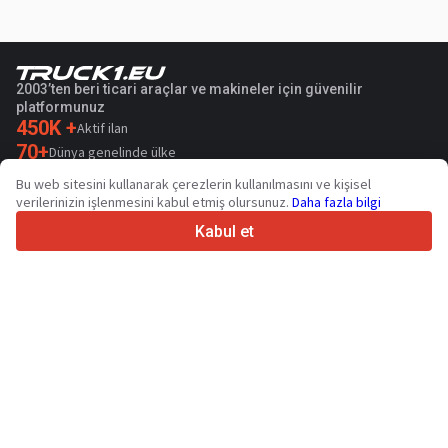
2003’ten beri ticari araçlar ve makineler için güvenilir
platformunuz
450K +
Aktif ilan
70+
Dünya genelinde ülke
36
Desteklenen dil
Bu web sitesini kullanarak çerezlerin kullanılmasını ve kişisel
verilerinizin işlenmesini kabul etmiş olursunuz.
Daha fazla bilgi
4.7/5
Trustpilot
Kabul et
Satıcılar içindir
Promosyon hizmetleri
Ücretli hizmetlerin fiyatları
Destek
Alıcılar içindir