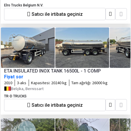
Elro Trucks Belgium N.V.
Satıcı ile irtibata geçiniz
ETA INSULATED INOX TANK 16500L - 1 COMP
Fiyat sor
2010
3-aks
Kapasitesi:
20240 kg
Tam ağırlığı:
26000 kg
Belçika, Bernissart
TR-D TRUCKS
Satıcı ile irtibata geçiniz