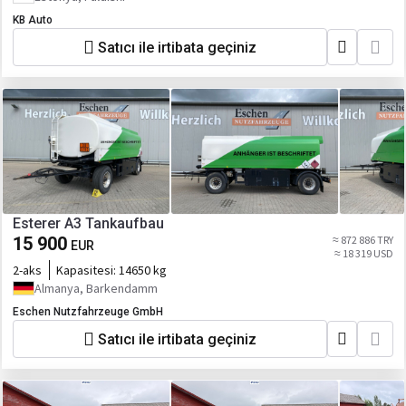
KB Auto
Satıcı ile irtibata geçiniz
Esterer A3 Tankaufbau
15 900
≈ 872 886 TRY
EUR
≈ 18 319 USD
2-aks
Kapasitesi:
14650 kg
Almanya, Barkendamm
Eschen Nutzfahrzeuge GmbH
Satıcı ile irtibata geçiniz