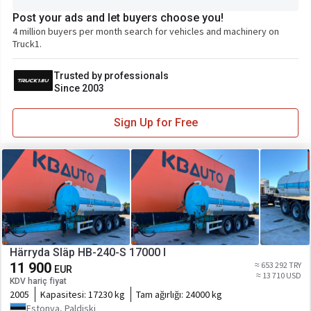
Post your ads and let buyers choose you!
4 million buyers per month search for vehicles and machinery on
Truck1.
Trusted by professionals
Since 2003
Sign Up for Free
Härryda Släp HB-240-S 17000 l
11 900
≈ 653 292 TRY
EUR
≈ 13 710 USD
KDV hariç fiyat
2005
Kapasitesi:
17230 kg
Tam ağırlığı:
24000 kg
Estonya, Paldiski