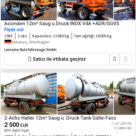
Assmann 12m³ Saug u.Druck INOX V4A +ADR/GGVS
Fiyat sor
1985
2-aks
Kapasitesi:
11080 kg
Tam ağırlığı:
18000 kg
Almanya, Altenhagen
Lemoine Nutzfahrzeuge GmbH
Satıcı ile irtibata geçiniz
2-Achs Haller 12m³ Saug u. Druck Tank Gülle-Fass
2 500
≈ 137 246 TRY
EUR
≈ 2 880 USD
KDV dahil fiyat