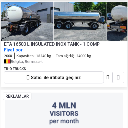
ETA 16500 L INSULATED INOX TANK - 1 COMP
Fiyat sor
2008
Kapasitesi:
18240 kg
Tam ağırlığı:
24000 kg
Belçika, Bernissart
TR-D TRUCKS
Satıcı ile irtibata geçiniz
REKLAMLAR