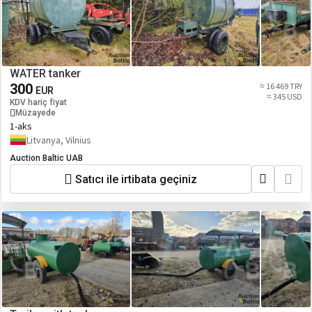
WATER tanker
300
≈ 16 469 TRY
EUR
≈ 345 USD
KDV hariç fiyat
Müzayede
1-aks
Litvanya, Vilnius
Auction Baltic UAB
Satıcı ile irtibata geçiniz