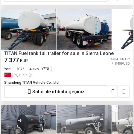
TITAN Fuel tank full trailer for sale in Sierra Leone
7 377
≈ 404 986 TRY
EUR
≈ 8 499 USD
Yeni
2025
4-aks
YENI
Çin, Li Xia Qu
Shandong TITAN Vehicle Co., Ltd
Satıcı ile irtibata geçiniz