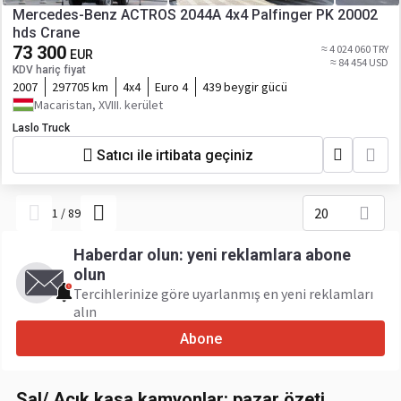
Mercedes-Benz ACTROS 2044A 4x4 Palfinger PK 20002
hds Crane
73 300
≈ 4 024 060 TRY
EUR
≈ 84 454 USD
KDV hariç fiyat
2007
297705 km
4x4
Euro 4
439 beygir gücü
Macaristan, XVIII. kerület
Laslo Truck
Satıcı ile irtibata geçiniz
20
1
/
89
Haberdar olun: yeni reklamlara abone
olun
Tercihlerinize göre uyarlanmış en yeni reklamları
alın
Abone
Sal/ Açık kasa kamyonlar: pazar özeti