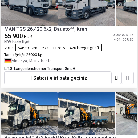
MAN TGS 26.420 6x2, Baustoff, Kran
55 900
≈ 3 068 826 TRY
EUR
≈ 64 406 USD
KDV hariç fiyat
2017
546393 km
6x2
Euro 6
420 beygir gücü
Tam ağırlığı:
26000 kg
Almanya, Mainz-Kastel
L.T.G. Langenlonsheimer Transport GmbH
Satıcı ile irtibata geçiniz
Volvo FH 540 8x2 EFFER Kran Sattelzugmaschine