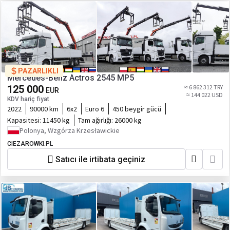
PAZARLIKLI
Mercedes-Benz Actros 2545 MP5
125 000
≈ 6 862 312 TRY
EUR
≈ 144 022 USD
KDV hariç fiyat
2022
90000 km
6x2
Euro 6
450 beygir gücü
Kapasitesi:
11450 kg
Tam ağırlığı:
26000 kg
Polonya, Wzgórza Krzesławickie
CIEZAROWKI.PL
Satıcı ile irtibata geçiniz