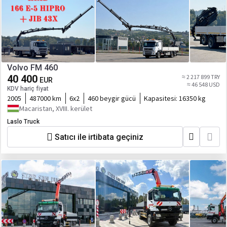
Volvo FM 460
40 400
≈ 2 217 899 TRY
EUR
≈ 46 548 USD
KDV hariç fiyat
2005
487000 km
6x2
460 beygir gücü
Kapasitesi:
16350 kg
Macaristan, XVIII. kerület
Laslo Truck
Satıcı ile irtibata geçiniz