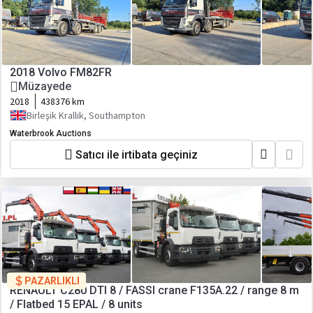
2018 Volvo FM82FR
Müzayede
2018
438376 km
Birleşik Krallık, Southampton
Waterbrook Auctions
Satıcı ile irtibata geçiniz
PAZARLIKLI
RENAULT C280 DTI 8 / FASSI crane F135A.22 / range 8 m
/ Flatbed 15 EPAL / 8 units