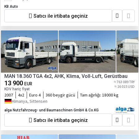
KB Auto
Satıcı ile irtibata geçiniz
MAN 18.360 TGA 4x2, AHK, Klima, Voll-Luft, Gerüstbau
13 900
≈ 763 089 TRY
EUR
≈ 16 015 USD
KDV hariç fiyat
2007
4x2
Euro 4
360 beygir gücü
Tam ağırlığı:
18000 kg
Almanya, Sittensen
alga Nutzfahrzeug- und Baumaschinen GmbH & Co.KG
Satıcı ile irtibata geçiniz