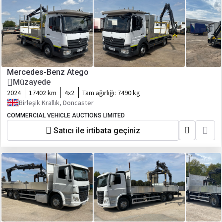
Mercedes-Benz Atego
Müzayede
2024
17402 km
4x2
Tam ağırlığı:
7490 kg
Birleşik Krallık, Doncaster
COMMERCIAL VEHICLE AUCTIONS LIMITED
Satıcı ile irtibata geçiniz