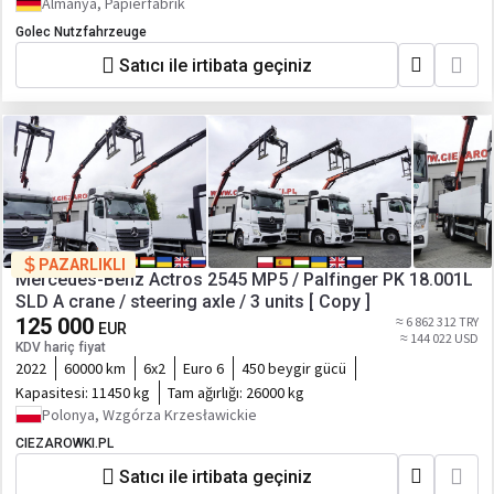
Almanya, Papierfabrik
Golec Nutzfahrzeuge
Satıcı ile irtibata geçiniz
PAZARLIKLI
Mercedes-Benz Actros 2545 MP5 / Palfinger PK 18.001L
SLD A crane / steering axle / 3 units [ Copy ]
125 000
≈ 6 862 312 TRY
EUR
≈ 144 022 USD
KDV hariç fiyat
2022
60000 km
6x2
Euro 6
450 beygir gücü
Kapasitesi:
11450 kg
Tam ağırlığı:
26000 kg
Polonya, Wzgórza Krzesławickie
CIEZAROWKI.PL
Satıcı ile irtibata geçiniz