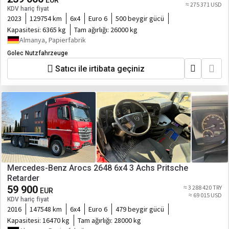
EUR
≈ 275 371 USD
KDV hariç fiyat
2023
129754 km
6x4
Euro 6
500 beygir gücü
Kapasitesi:
6365 kg
Tam ağırlığı:
26000 kg
Almanya, Papierfabrik
Golec Nutzfahrzeuge
Satıcı ile irtibata geçiniz
Mercedes-Benz Arocs 2648 6x4 3 Achs Pritsche
Retarder
59 900
≈ 3 288 420 TRY
EUR
≈ 69 015 USD
KDV hariç fiyat
2016
147548 km
6x4
Euro 6
479 beygir gücü
Kapasitesi:
16470 kg
Tam ağırlığı:
28000 kg