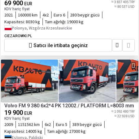
69 900
≈ 3 837 405 TRY
EUR
≈ 80 537 USD
KDV hariç fiyat
2021
160000 km
4x2
Euro 6
280 beygir gücü
Kapasitesi:
8030 kg
Tam ağırlığı:
19000 kg
Polonya, Wzgórza Krzesławickie
CIEZAROWKI.PL
Satıcı ile irtibata geçiniz
Volvo FM 9 380 6x2*4 PK 12002 / PLATFORM L=8003 mm
19 900
≈ 1 092 480 TRY
EUR
≈ 22 928 USD
KDV hariç fiyat
2009
1151562 km
6x2
Euro 5
389 beygir gücü
Kapasitesi:
14005 kg
Tam ağırlığı:
27000 kg
Estonya, Paldiski