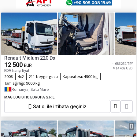
Renault Midlum 220 Dxi
12 500
≈ 686 231 TRY
EUR
≈ 14 402 USD
KDV hariç fiyat
2008
4x2
211 beygir gücü
Kapasitesi:
4900 kg
Tam ağırlığı:
9000 kg
Romanya, Satu Mare
MAG LOGISTIC EUROPA S.R.L.
Satıcı ile irtibata geçiniz