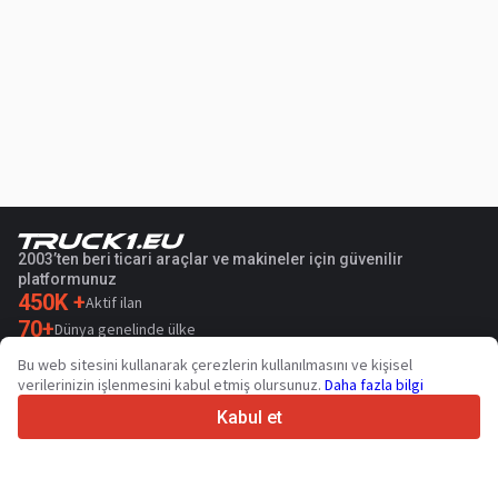
2003’ten beri ticari araçlar ve makineler için güvenilir
platformunuz
450K +
Aktif ilan
70+
Dünya genelinde ülke
36
Desteklenen dil
Bu web sitesini kullanarak çerezlerin kullanılmasını ve kişisel
verilerinizin işlenmesini kabul etmiş olursunuz.
Daha fazla bilgi
4.7/5
Trustpilot
Kabul et
Satıcılar içindir