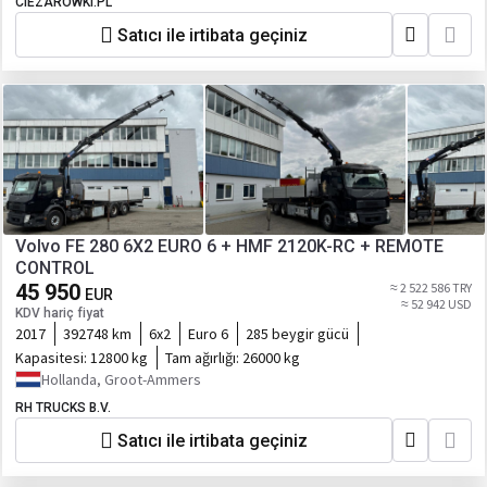
CIEZAROWKI.PL
Satıcı ile irtibata geçiniz
Volvo FE 280 6X2 EURO 6 + HMF 2120K-RC + REMOTE
CONTROL
45 950
≈ 2 522 586 TRY
EUR
≈ 52 942 USD
KDV hariç fiyat
2017
392748 km
6x2
Euro 6
285 beygir gücü
Kapasitesi:
12800 kg
Tam ağırlığı:
26000 kg
Hollanda, Groot-Ammers
RH TRUCKS B.V.
Satıcı ile irtibata geçiniz