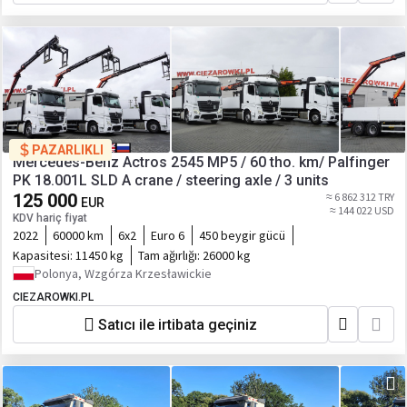
PAZARLIKLI
Mercedes-Benz Actros 2545 MP5 / 60 tho. km/ Palfinger
PK 18.001L SLD A crane / steering axle / 3 units
125 000
≈ 6 862 312 TRY
EUR
≈ 144 022 USD
KDV hariç fiyat
2022
60000 km
6x2
Euro 6
450 beygir gücü
Kapasitesi:
11450 kg
Tam ağırlığı:
26000 kg
Polonya, Wzgórza Krzesławickie
CIEZAROWKI.PL
Satıcı ile irtibata geçiniz