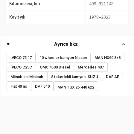
499–921 148
Kilometresi, km
1978–2023
Kayıt yılı
Ayrıca bkz
IVECO 75 17
10 wheeler kamyon Nissan
MAN HX60 8x8
IVECO C25C
GMC 4500 Diesel
Mercedes 407
Mitsubishi Minicab
8 tekerlekli kamyon ISUZU
DAF AE
Fiat 40 nc
DAF 510
MAN TGX 26.440 6x2