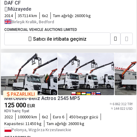
DAF CF
Müzayede
2014
357114 km
6x2
Tam ağırlığı:
26000 kg
Birleşik Krallık, Bedford
COMMERCIAL VEHICLE AUCTIONS LIMITED
Satıcı ile irtibata geçiniz
PAZARLIKLI
Mercedes-Benz Actros 2545 MP5
125 000
≈ 6 862 312 TRY
EUR
≈ 144 022 USD
KDV hariç fiyat
2022
100000 km
6x2
Euro 6
450 beygir gücü
Kapasitesi:
11450 kg
Tam ağırlığı:
26000 kg
Polonya, Wzgórza Krzesławickie