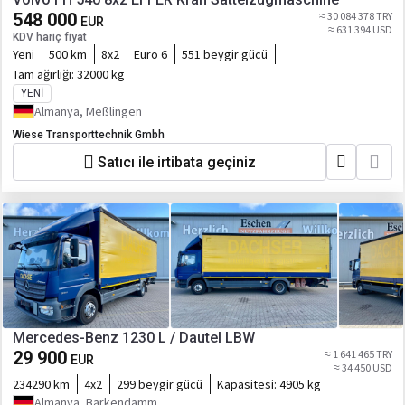
548 000
≈ 30 084 378 TRY
EUR
≈ 631 394 USD
KDV hariç fiyat
Yeni
500 km
8x2
Euro 6
551 beygir gücü
Tam ağırlığı:
32000 kg
YENI
Almanya, Meßlingen
Wiese Transporttechnik Gmbh
Satıcı ile irtibata geçiniz
Mercedes-Benz 1230 L / Dautel LBW
29 900
≈ 1 641 465 TRY
EUR
≈ 34 450 USD
234290 km
4x2
299 beygir gücü
Kapasitesi:
4905 kg
Almanya, Barkendamm