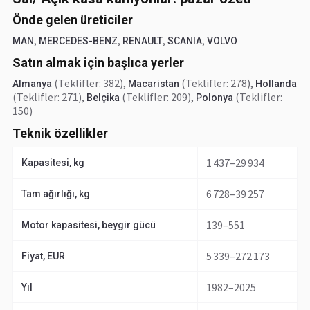
Önde gelen üreticiler
,
,
,
,
MAN
MERCEDES-BENZ
RENAULT
SCANIA
VOLVO
Satın almak için başlıca yerler
(Teklifler: 382)
,
(Teklifler: 278)
,
Almanya
Macaristan
Hollanda
(Teklifler: 271)
,
(Teklifler: 209)
,
(Teklifler:
Belçika
Polonya
150)
Teknik özellikler
1 437–29 934
Kapasitesi, kg
6 728–39 257
Tam ağırlığı, kg
139–551
Motor kapasitesi, beygir gücü
5 339–272 173
Fiyat, EUR
1982–2025
Yıl