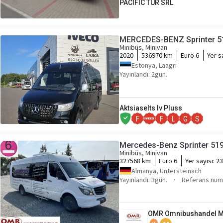
PACIFIC TUR SRL
MERCEDES-BENZ Sprinter 5
Minibüs, Minivan
2020
536970 km
Euro 6
Yer s
Estonya, Laagri
Yayınlandı: 2gün.
Aktsiaselts Iv Pluss
F
F
L
G
S
Mercedes-Benz Sprinter 51
Minibüs, Minivan
327568 km
Euro 6
Yer sayısı:
23
Almanya, Untersteinach
Yayınlandı: 3gün.
Referans num
OMR Omnibushandel M