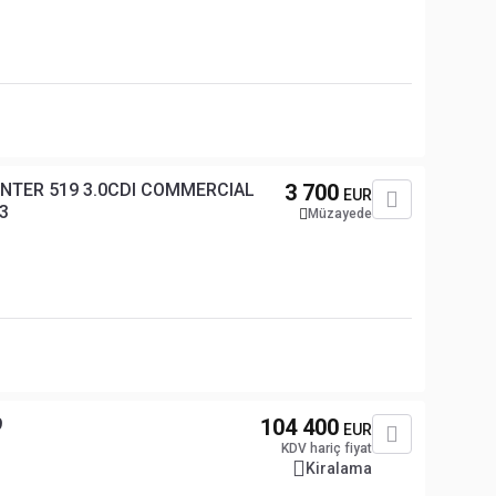
NTER 519 3.0CDI COMMERCIAL
3 700
EUR
3
Müzayede
9
104 400
EUR
KDV hariç fiyat
Kiralama