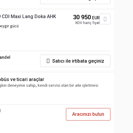
9 CDI Maxi Lang Doka AHK
30 950
EUR
KDV hariç fiyat
eygir gücü
andel
Satıcı ile irtibata geçiniz
büs ve ticari araçlar
aşkın deneyime sahip, kendi servisi olan bir aile işletmesi
H
Aracınızı bulun