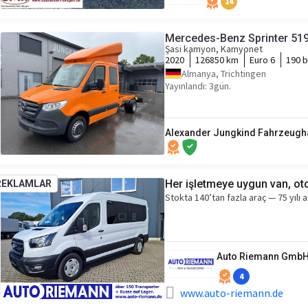
14
Mercedes-Benz Sprinter 51
Şasi kamyon, Kamyonet
2020
126850 km
Euro 6
190 b
Almanya, Trichtingen
Yayınlandı: 3gün.
Alexander Jungkind Fahrzeugh
Her işletmeye uygun van, oto
REKLAMLAR
Stokta 140’tan fazla araç — 75 yılı 
Auto Riemann Gmb
4
www.auto-riemann.de