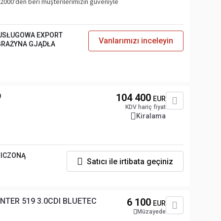
— 2000’den beri müşterilerimizin güveniyle
USŁUGOWA EXPORT
Vanlarımızı inceleyin
 GRAŻYNA GJĄDŁA
9
104 400
EUR
KDV hariç fiyat
Kiralama
NICZONĄ
Satıcı ile irtibata geçiniz
NTER 519 3.0CDI BLUETEC
6 100
EUR
Müzayede