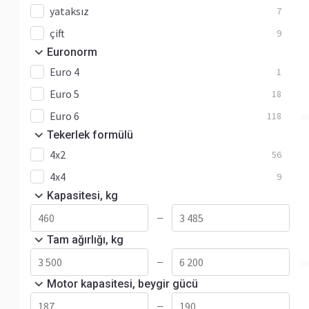
yataksız
7
çift
9
Euronorm
Euro 4
1
Euro 5
18
Euro 6
118
Tekerlek formülü
4x2
56
4x4
9
Kapasitesi, kg
—
Tam ağırlığı, kg
—
Motor kapasitesi, beygir gücü
—