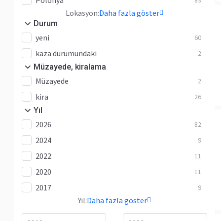
Polonya
89
Sprinter 316
157
Lokasyon:
Daha fazla göster
Sprinter 317
310
Durum
Sprinter 319
73
yeni
60
Sprinter 416
6
kaza durumundaki
2
Sprinter 511
1
Müzayede, kiralama
Müzayede
Sprinter 513
13
2
kira
Sprinter 514
44
26
Yıl
Sprinter 515
34
2026
82
Sprinter 516
122
2024
9
Sprinter 518
14
2022
11
Sprinter 519
189
2020
11
Vario
15
2017
9
Viano
2
Yıl:
Daha fazla göster
Vito
427