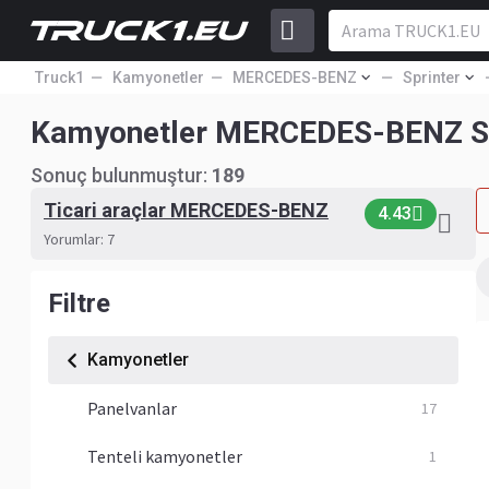
Truck1
Kamyonetler
MERCEDES-BENZ
Sprinter
Kamyonetler MERCEDES-BENZ Sp
Sonuç bulunmuştur:
189
Ticari araçlar MERCEDES-BENZ
4.43
Yorumlar: 7
Filtre
Kamyonetler
Panelvanlar
17
Tenteli kamyonetler
1