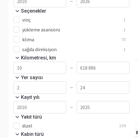
Diğer
264
—
Seçenekler
eSprinter
35
vinç
1
eVito
50
yükleme asansörü
1
klima
73
sağda direksiyon
1
Kilometresi, km
—
Yer sayısı
—
Kayıt yılı
—
Yakıt türü
dizel
159
Kabin türü