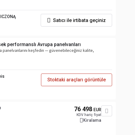
NICZONĄ
Satıcı ile irtibata geçiniz
ksek performanslı Avrupa panelvanları
 panelvanlarını keşfedin — güvenebileceğiniz kalite,
eis
Stoktaki araçları görüntüle
9
76 498
EUR
KDV hariç fiyat
Kiralama