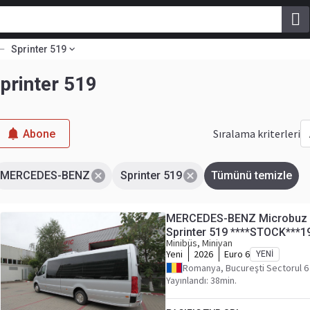
Sprinter 519
rinter 519
Sıralama kriterleri
Abone
MERCEDES-BENZ
Sprinter 519
Tümünü temizle
MERCEDES-BENZ Microbuz 
Sprinter 519 ****STOCK***1
Minibüs, Minivan
Yeni
2026
Euro 6
YENI
Romanya, Bucureşti Sectorul 6
Yayınlandı: 38min.