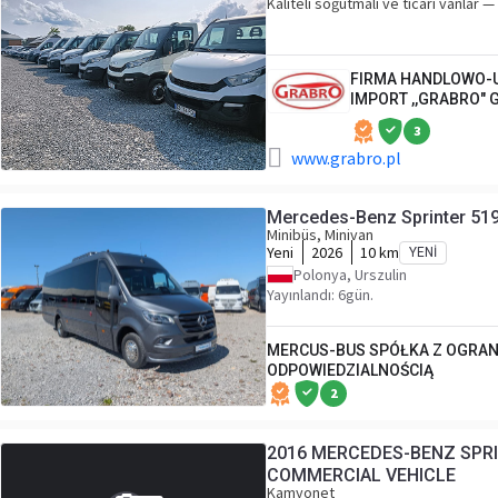
Kaliteli soğutmalı ve ticari vanlar 
FIRMA HANDLOWO-
IMPORT ,,GRABRO"
3
www.grabro.pl
Mercedes-Benz Sprinter 51
Minibüs, Minivan
Yeni
2026
10 km
YENI
Polonya, Urszulin
Yayınlandı: 6gün.
MERCUS-BUS SPÓŁKA Z OGRA
ODPOWIEDZIALNOŚCIĄ
2
2016 MERCEDES-BENZ SPRI
COMMERCIAL VEHICLE
Kamyonet