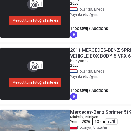
2016
Hollanda, Breda
Yayınlandı: 7gün.
Mevcut tüm fotoğraf isteyin
Troostwijk Auctions
9
2011 MERCEDES-BENZ SPRI
VEHICLE BOX BODY 5-VRX-6
Kamyonet
2011
Hollanda, Breda
Yayınlandı: 7gün.
Mevcut tüm fotoğraf isteyin
Troostwijk Auctions
9
Mercedes-Benz Sprinter 51
Minibüs, Minivan
Yeni
2026
10 km
YENI
Polonya, Urszulin