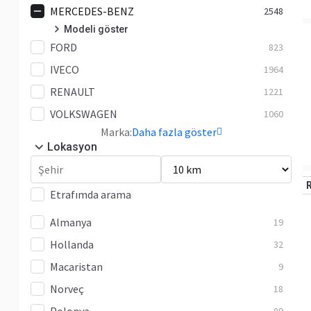
MERCEDES-BENZ
2548
Modeli göster
FORD
Citan
823
98
IVECO
Sprinter
1657
1964
RENAULT
Sprinter 210
1221
3
VOLKSWAGEN
Sprinter 211
1060
4
Marka:
Daha fazla göster
Sprinter 213
10
Lokasyon
Sprinter 214
6
Sprinter 308
3
Etrafımda arama
Sprinter 310
69
Almanya
19
Sprinter 311
63
Hollanda
32
Sprinter 313
69
Macaristan
9
Sprinter 314
157
Norveç
18
Sprinter 315
95