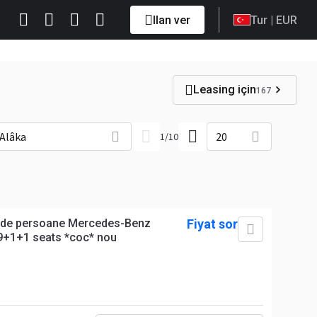
Ilan ver
Tur
| EUR
Leasing için
167
Alâka
20
1
/
10
de persoane Mercedes-Benz
Fiyat sor
9+1+1 seats *coc* nou