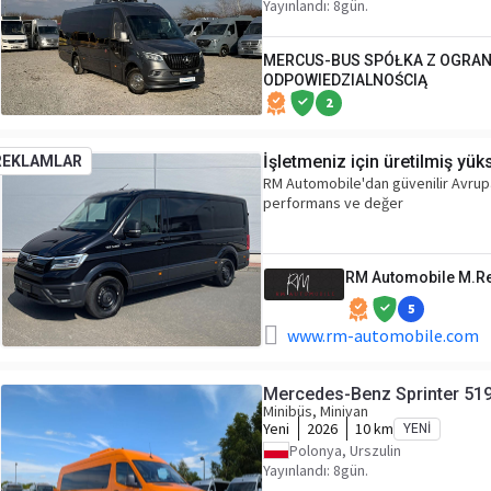
Yayınlandı: 8gün.
MERCUS-BUS SPÓŁKA Z OGRA
ODPOWIEDZIALNOŚCIĄ
2
İşletmeniz için üretilmiş yü
REKLAMLAR
RM Automobile'dan güvenilir Avrupa
performans ve değer
RM Automobile M.R
5
www.rm-automobile.com
Mercedes-Benz Sprinter 51
Minibüs, Minivan
Yeni
2026
10 km
YENI
Polonya, Urszulin
Yayınlandı: 8gün.