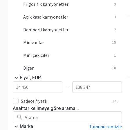
Frigorifik kamyonetler
3
Açık kasa kamyonetler
3
Damperli kamyonetler
2
Minivanlar
15
Mini çekiciler
1
Diğer
18
Fiyat, EUR
—
Sadece fiyatlı
140
Anahtar kelimeye göre arama...
Marka
Tümünü temizle