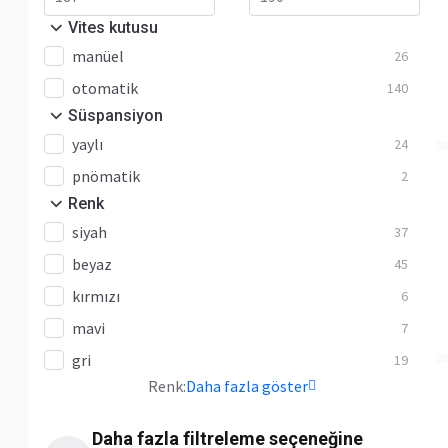
Vites kutusu
manüel
26
otomatik
140
Süspansiyon
yaylı
24
pnömatik
2
Renk
siyah
37
beyaz
45
kırmızı
6
mavi
7
gri
19
Renk:
Daha fazla göster
Daha fazla filtreleme seçeneğine