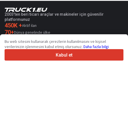
2003’ten beri ticari araçlar ve makineler için güvenilir
platformunuz
450K +
Aktif ilan
70+
Dünya genelinde ülke
36
Desteklenen dil
Bu web sitesini kullanarak çerezlerin kullanılmasını ve kişisel
verilerinizin işlenmesini kabul etmiş olursunuz.
Daha fazla bilgi
4.7/5
Trustpilot
Kabul et
Satıcılar içindir
Promosyon hizmetleri
Ücretli hizmetlerin fiyatları
Destek
Alıcılar içindir
Marka incelemeleri
Sergiler