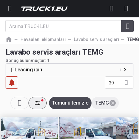
Havaalanı ekipmanları
Lavabo servis araçları
TEMG
Lavabo servis araçları TEMG
Sonuç bulunmuştur:
1
Leasing için
1
20
Tümünü temizle
TEMG