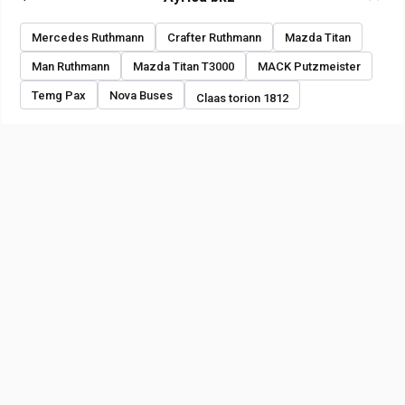
Mercedes Ruthmann
Crafter Ruthmann
Mazda Titan
Man Ruthmann
Mazda Titan T3000
MACK Putzmeister
Temg Pax
Nova Buses
Claas torion 1812