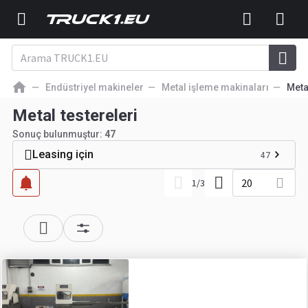
Endüstriyel makineler
Metal işleme makinaları
Meta
Metal testereleri
Sonuç bulunmuştur:
47
Leasing için
47
20
1
/
3