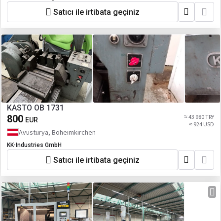
Satıcı ile irtibata geçiniz
KASTO OB 1731
800
≈ 43 980 TRY
EUR
≈ 924 USD
Avusturya, Böheimkirchen
KK-Industries GmbH
Satıcı ile irtibata geçiniz