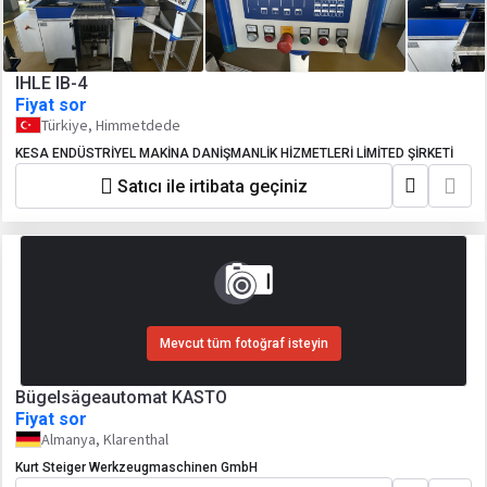
IHLE IB-4
Fiyat sor
Türkiye, Himmetdede
KESA ENDÜSTRİYEL MAKİNA DANİŞMANLİK HİZMETLERİ LİMİTED ŞİRKETİ
Satıcı ile irtibata geçiniz
Mevcut tüm fotoğraf isteyin
Bügelsägeautomat KASTO
Fiyat sor
Almanya, Klarenthal
Kurt Steiger Werkzeugmaschinen GmbH