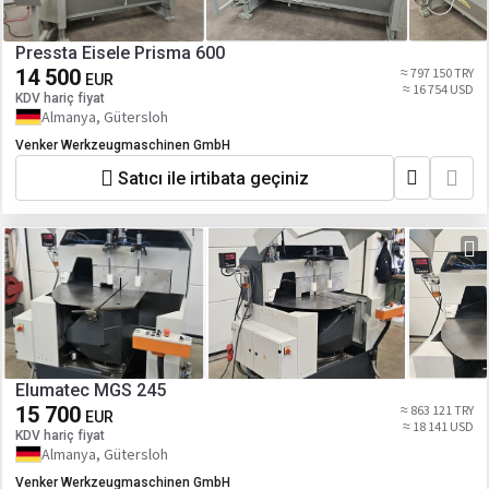
Pressta Eisele Prisma 600
14 500
≈ 797 150 TRY
EUR
≈ 16 754 USD
KDV hariç fiyat
Almanya, Gütersloh
Venker Werkzeugmaschinen GmbH
Satıcı ile irtibata geçiniz
Elumatec MGS 245
15 700
≈ 863 121 TRY
EUR
≈ 18 141 USD
KDV hariç fiyat
Almanya, Gütersloh
Venker Werkzeugmaschinen GmbH