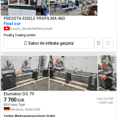
PRESSTA EISELE PROFILMA 460
Fiyat sor
İsviçre, Niederhelfenschwil
ProdEq Trading GmbH
Satıcı ile irtibata geçiniz
Elumatec DG 79
7 700
≈ 423 314 TRY
EUR
≈ 8 897 USD
KDV hariç fiyat
Almanya, Gütersloh
Venker Werkzeugmaschinen GmbH