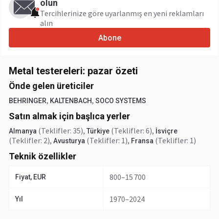
olun
Tercihlerinize göre uyarlanmış en yeni reklamları
alın
Abone
Metal testereleri: pazar özeti
Önde gelen üreticiler
,
,
BEHRINGER
KALTENBACH
SOCO SYSTEMS
Satın almak için başlıca yerler
(Teklifler: 35)
,
(Teklifler: 6)
,
Almanya
Türkiye
İsviçre
(Teklifler: 2)
,
(Teklifler: 1)
,
(Teklifler: 1)
Avusturya
Fransa
Teknik özellikler
800–15 700
Fiyat, EUR
1970–2024
Yıl