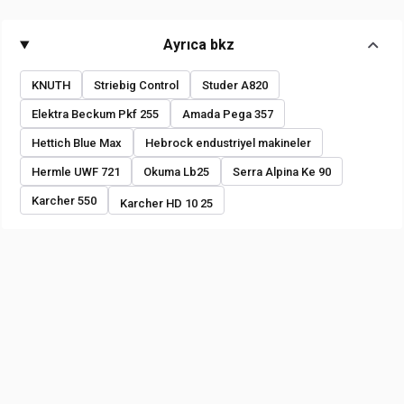
Ayrıca bkz
KNUTH
Striebig Control
Studer A820
Elektra Beckum Pkf 255
Amada Pega 357
Hettich Blue Max
Hebrock endustriyel makineler
Hermle UWF 721
Okuma Lb25
Serra Alpina Ke 90
Karcher 550
Karcher HD 10 25