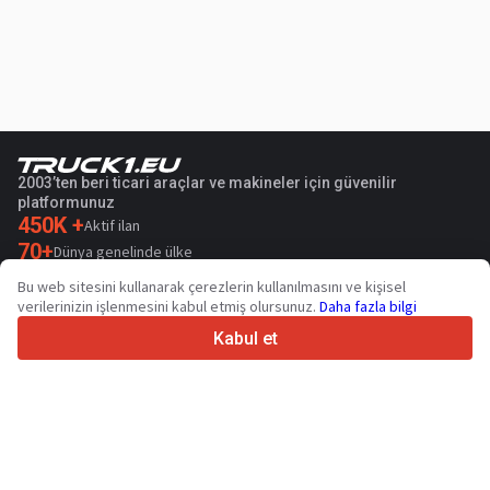
2003’ten beri ticari araçlar ve makineler için güvenilir
platformunuz
450K +
Aktif ilan
70+
Dünya genelinde ülke
36
Desteklenen dil
Bu web sitesini kullanarak çerezlerin kullanılmasını ve kişisel
verilerinizin işlenmesini kabul etmiş olursunuz.
Daha fazla bilgi
4.7/5
Trustpilot
Kabul et
Satıcılar içindir
Promosyon hizmetleri
Ücretli hizmetlerin fiyatları