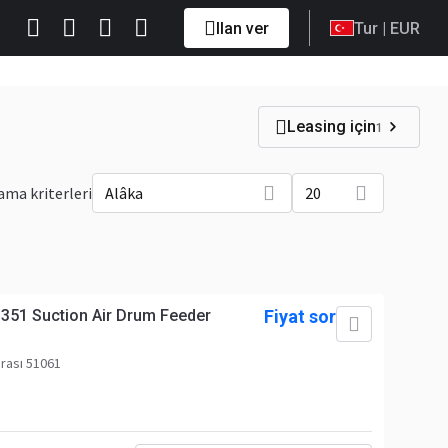
Ilan ver
Tur
| EUR
Leasing için
1
ama kriterleri
Alâka
20
 351 Suction Air Drum Feeder
Fiyat sor
rası 51061