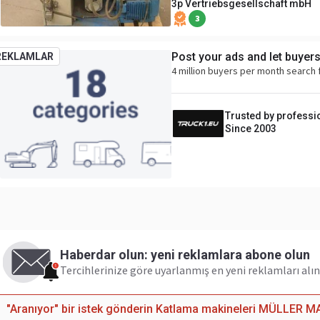
3p Vertriebsgesellschaft mbH
3
Post your ads and let buyer
REKLAMLAR
4 million buyers per month search 
Trusted by professi
Since 2003
Haberdar olun: yeni reklamlara abone olun
Tercihlerinize göre uyarlanmış en yeni reklamları alın
"Aranıyor" bir istek gönderin Katlama makineleri MÜLLER M