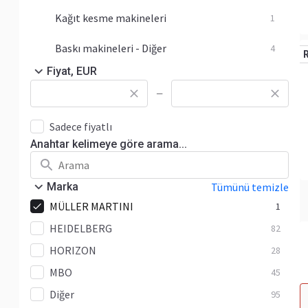
Kağıt kesme makineleri
1
Baskı makineleri - Diğer
4
Fiyat, EUR
—
Sadece fiyatlı
Anahtar kelimeye göre arama...
Marka
Tümünü temizle
MÜLLER MARTINI
1
HEIDELBERG
82
HORIZON
28
MBO
45
Diğer
95