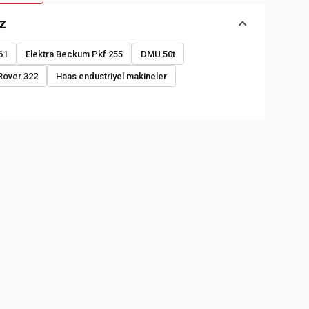
z
61
Elektra Beckum Pkf 255
DMU 50t
Rover 322
Haas endustriyel makineler