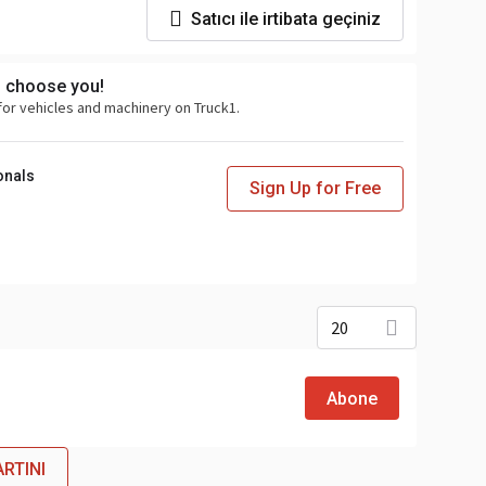
Satıcı ile irtibata geçiniz
s choose you!
for vehicles and machinery on Truck1.
onals
Sign Up for Free
20
Abone
ARTINI