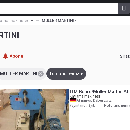
lama makineleri
MÜLLER MARTINI
RTINI
Sıral
Abone
MÜLLER MARTINI
Tümünü temizle
ITM Buhrs/Müller Martini AT
Katlama makinesi
Almanya, Dabergotz
Yayınlandı: 2yıl.
Referans numa