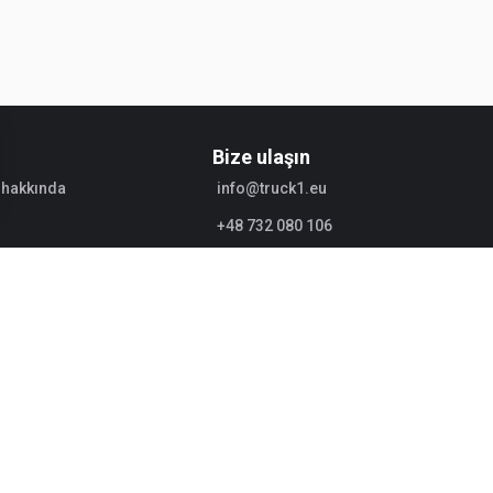
Bize ulaşın
 hakkında
info@truck1.eu
+48 732 080 106
ilgileri
Satışa başlayın
ar