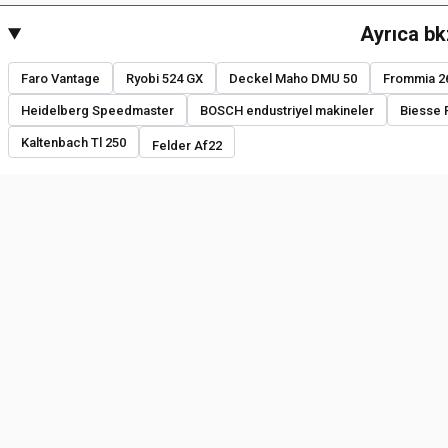
Ayrıca bk
Faro Vantage
Ryobi 524 GX
Deckel Maho DMU 50
Frommia 2
Heidelberg Speedmaster
BOSCH endustriyel makineler
Biesse 
Kaltenbach Tl 250
Felder Af22