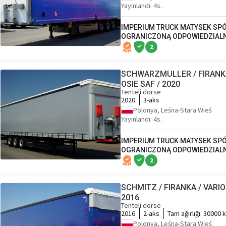
Yayınlandı: 4s.
IMPERIUM TRUCK MATYSEK SPÓ
OGRANICZONĄ ODPOWIEDZIAL
2
SCHWARZMULLER / FIRANKA
OSIE SAF / 2020
Tenteli dorse
2020
3-aks
Polonya, Leśna-Stara Wieś
Yayınlandı: 4s.
IMPERIUM TRUCK MATYSEK SPÓ
OGRANICZONĄ ODPOWIEDZIAL
2
SCHMITZ / FIRANKA / VARIO
2016
Tenteli dorse
2016
2-aks
Tam ağırlığı:
30000 
Polonya, Leśna-Stara Wieś