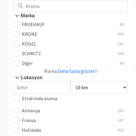
Marka
FRUEHAUF
88
KRONE
435
KÖGEL
181
SCHMITZ
558
Diğer
84
Marka:
Daha fazla göster
Lokasyon
Etrafımda arama
Almanya
205
Fransa
167
Hollanda
432