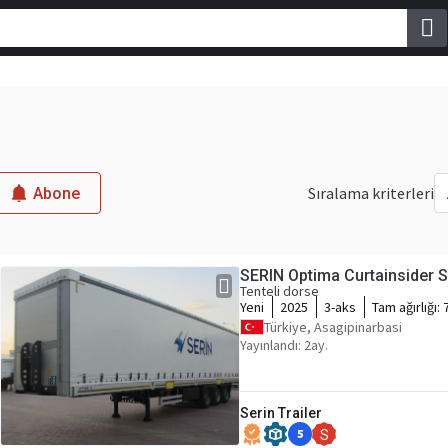
Sıralama kriterleri
Abone
SERIN Optima Curtainsider S
Tenteli dorse
Yeni
2025
3-aks
Tam ağırlığı:
Türkiye, Asagipinarbasi
Yayınlandı: 2ay.
Serin Trailer
5
S