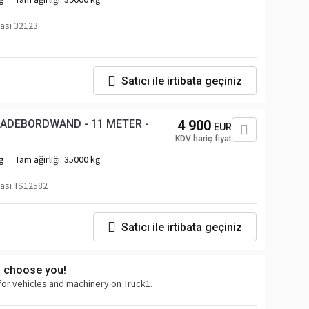
ası 32123
Satıcı ile irtibata geçiniz
LADEBORDWAND - 11 METER -
4 900
EUR
KDV hariç fiyat
g
Tam ağırlığı:
35000 kg
ası TS12582
Satıcı ile irtibata geçiniz
s choose you!
for vehicles and machinery on Truck1.