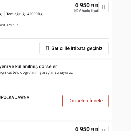
6 950
EUR
KDV hariç fiyat
g
Tam ağırlığı:
42000 kg
ası 329717
Satıcı ile irtibata geçiniz
yeni ve kullanılmış dorseler
 için kaliteli, doğrulanmış araçlar sunuyoruz
 SPÓŁKA JAWNA
Dorseleri İncele
6 950
EUR