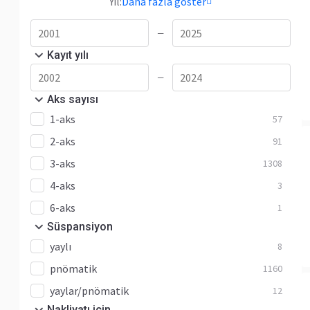
Yıl:
Daha fazla göster
—
Kayıt yılı
—
Aks sayısı
1-aks
57
2-aks
91
3-aks
1308
4-aks
3
6-aks
1
Süspansiyon
yaylı
8
pnömatik
1160
yaylar/pnömatik
12
Nakliyatı için