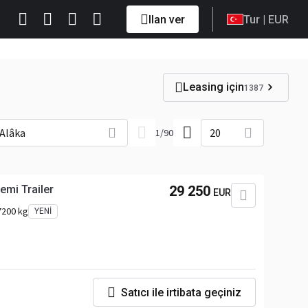
Ilan ver
Tur
| EUR
Leasing için
1387
Alâka
20
1
/
90
emi Trailer
29 250
EUR
7200 kg
YENI
Satıcı ile irtibata geçiniz