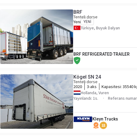
BRF
Tenteli dorse
Yeni
YENI
Türkiye, Buyuk Dalyan
BRF REFRIGERATED TRAILER
Kögel SN 24
Tenteli dorse
2020
3-aks
Kapasitesi:
35540 k
Hollanda, Vuren
Yayınlandı: 1s.
Referans numar
Kleyn Trucks
21