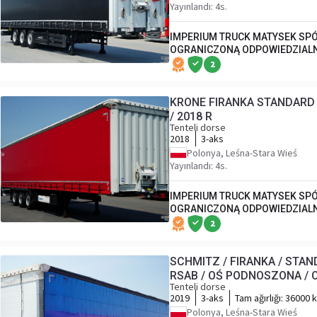
Yayınlandı: 4s.
IMPERIUM TRUCK MATYSEK SPÓ
OGRANICZONĄ ODPOWIEDZIAL
2
KRONE FIRANKA STANDARD 
/ 2018 R
Tenteli dorse
2018
3-aks
Polonya, Leśna-Stara Wieś
Yayınlandı: 4s.
IMPERIUM TRUCK MATYSEK SPÓ
OGRANICZONĄ ODPOWIEDZIAL
2
SCHMITZ / FIRANKA / STAN
RSAB / OŚ PODNOSZONA / O
Tenteli dorse
2019
3-aks
Tam ağırlığı:
36000 
Polonya, Leśna-Stara Wieś