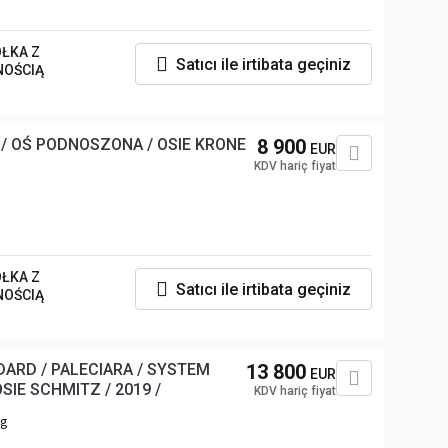
ŁKA Z
Satıcı ile irtibata geçiniz
NOŚCIĄ
/ OŚ PODNOSZONA / OSIE KRONE
8 900
EUR
KDV hariç fiyat
ŁKA Z
Satıcı ile irtibata geçiniz
NOŚCIĄ
DARD / PALECIARA / SYSTEM
13 800
EUR
SIE SCHMITZ / 2019 /
KDV hariç fiyat
kg