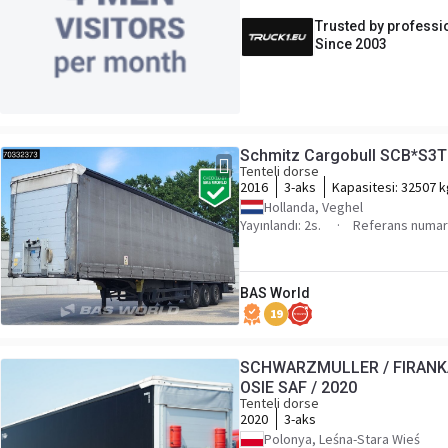
Trusted by professi
Since 2003
Schmitz Cargobull SCB*S3T 
Tenteli dorse
2016
3-aks
Kapasitesi:
32507 k
Hollanda, Veghel
Yayınlandı: 2s.
Referans numar
BAS World
19
SCHWARZMULLER / FIRANKA
OSIE SAF / 2020
Tenteli dorse
2020
3-aks
Polonya, Leśna-Stara Wieś