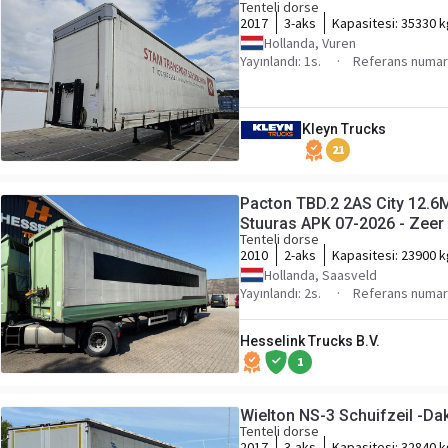
Tenteli dorse
2017
3-aks
Kapasitesi:
35330 k
Hollanda, Vuren
Yayınlandı: 1s.
Referans numar
Kleyn Trucks
21
Pacton TBD.2 2AS City 12.6
Stuuras APK 07-2026 - Zeer 
Tenteli dorse
2010
2-aks
Kapasitesi:
23900 k
Hollanda, Saasveld
Yayınlandı: 2s.
Referans numar
Hesselink Trucks B.V.
1
Wielton NS-3 Schuifzeil -Dak
Tenteli dorse
2017
3-aks
Kapasitesi:
32840 k