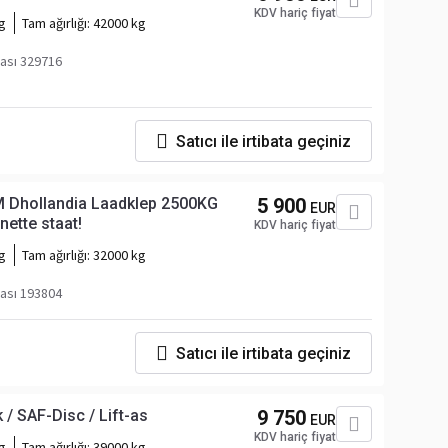
KDV hariç fiyat
g
Tam ağırlığı:
42000 kg
ası 329716
Satıcı ile irtibata geçiniz
M Dhollandia Laadklep 2500KG
5 900
EUR
nette staat!
KDV hariç fiyat
g
Tam ağırlığı:
32000 kg
ası 193804
Satıcı ile irtibata geçiniz
 / SAF-Disc / Lift-as
9 750
EUR
KDV hariç fiyat
g
Tam ağırlığı:
39000 kg