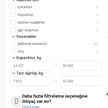
içecekler
1
hayvanlar
1
dökme maddeler
2
ağır ekipman
1
Seçenekler
yükleme asansörü
112
vinç
1
Kapasitesi, kg
—
Tam ağırlığı, kg
—
Daha fazla filtreleme seçeneğine
ihtiyaç var mı?
Filtre öner