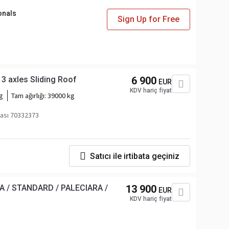
onals
Sign Up for Free
3 axles Sliding Roof
6 900
EUR
KDV hariç fiyat
g
Tam ağırlığı:
39000 kg
ası 70332373
Satıcı ile irtibata geçiniz
 / STANDARD / PALECIARA /
13 900
EUR
KDV hariç fiyat