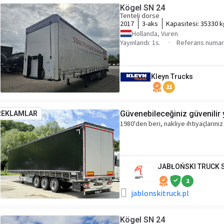
Kögel SN 24
Tenteli dorse
2017
3-aks
Kapasitesi:
35330 k
Hollanda, Vuren
Yayınlandı: 1s.
Referans numar
Kleyn Trucks
21
Güvenebileceğiniz güvenilir 
REKLAMLAR
1980'den beri, nakliye ihtiyaçlarınız
JABŁOŃSKI TRUCK
2
jablonskitruck.pl
Kögel SN 24