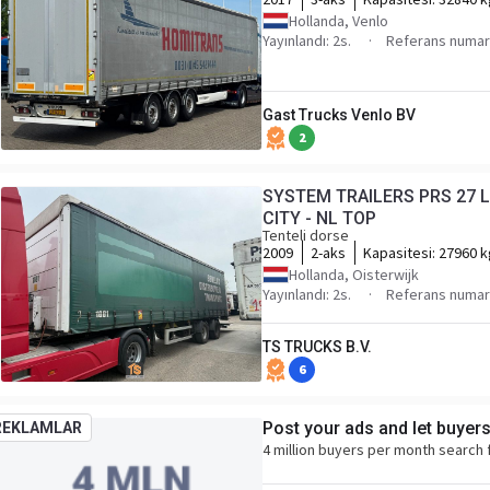
Hollanda, Venlo
Yayınlandı: 2s.
Referans numar
Gast Trucks Venlo BV
2
SYSTEM TRAILERS PRS 27 
CITY - NL TOP
Tenteli dorse
2009
2-aks
Kapasitesi:
27960 k
Hollanda, Oisterwijk
Yayınlandı: 2s.
Referans numar
TS TRUCKS B.V.
6
Post your ads and let buyer
REKLAMLAR
4 million buyers per month search 