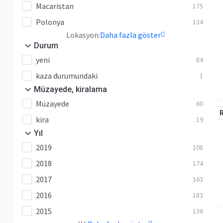
Macaristan
175
Polonya
134
Lokasyon:
Daha fazla göster
Durum
yeni
84
kaza durumundaki
1
Müzayede, kiralama
Müzayede
60
kira
19
Yıl
2019
108
2018
174
2017
163
2016
183
2015
136