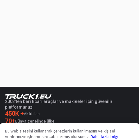
2003’ten beri ticari araçlar ve makineler için güvenilir
platformunuz
450K +
Aktif ilan
70+
Dünya genelinde ülke
36
Desteklenen dil
Bu web sitesini kullanarak çerezlerin kullanılmasını ve kişisel
verilerinizin işlenmesini kabul etmiş olursunuz.
Daha fazla bilgi
4.7/5