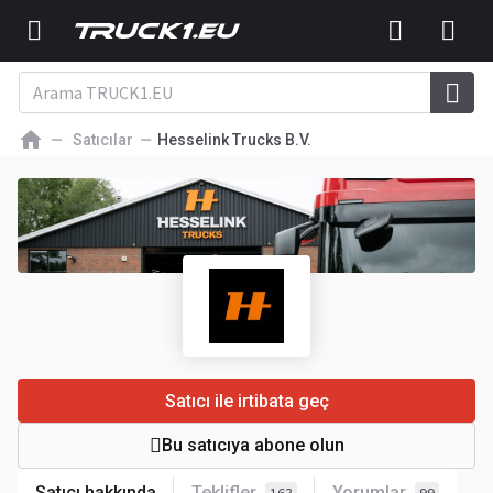
Satıcılar
Hesselink Trucks B.V.
Satıcı ile irtibata geç
Bu satıcıya abone olun
Satıcı hakkında
Teklifler
Yorumlar