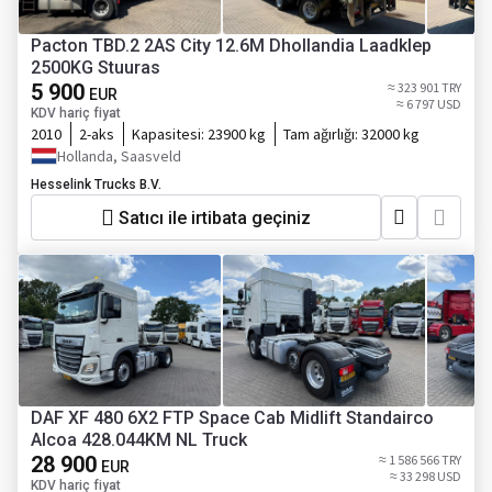
Pacton TBD.2 2AS City 12.6M Dhollandia Laadklep
2500KG Stuuras
5 900
≈ 323 901 TRY
EUR
≈ 6 797 USD
KDV hariç fiyat
2010
2-aks
Kapasitesi:
23900 kg
Tam ağırlığı:
32000 kg
Hollanda, Saasveld
Hesselink Trucks B.V.
Satıcı ile irtibata geçiniz
DAF XF 480 6X2 FTP Space Cab Midlift Standairco
Alcoa 428.044KM NL Truck
28 900
≈ 1 586 566 TRY
EUR
≈ 33 298 USD
KDV hariç fiyat