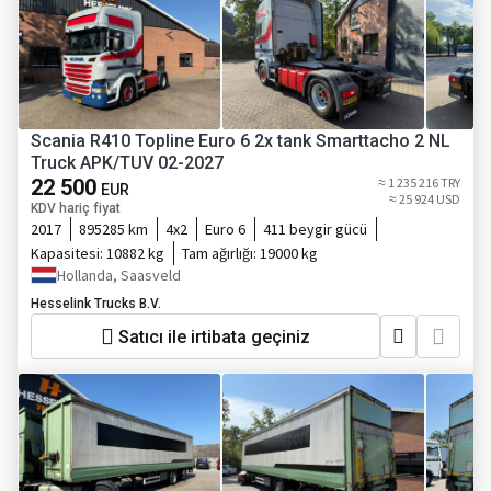
Scania R410 Topline Euro 6 2x tank Smarttacho 2 NL
Truck APK/TUV 02-2027
22 500
≈ 1 235 216 TRY
EUR
≈ 25 924 USD
KDV hariç fiyat
2017
895285 km
4x2
Euro 6
411 beygir gücü
Kapasitesi:
10882 kg
Tam ağırlığı:
19000 kg
Hollanda, Saasveld
Hesselink Trucks B.V.
Satıcı ile irtibata geçiniz