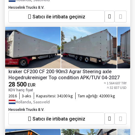
Hesselink Trucks B.V.
Satıcı ile irtibata geçiniz
kraker CF200 CF 200 90m3 Agrar Steering axle
Hogedrukreiniger Top condition APK/TUV 04-2027
28 500
≈ 1 564 607 TRY
EUR
≈ 32 837 USD
KDV hariç fiyat
2016
3-aks
Kapasitesi:
34100 kg
Tam ağırlığı:
42000 kg
Hollanda, Saasveld
Hesselink Trucks B.V.
Satıcı ile irtibata geçiniz