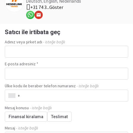
Deutsch, English, Nederlands
+31 74 3...
Göster
Satıcı ile irtibata geç
Adınız veya şirket adı
- isteğe bağlı
E-posta adresiniz *
Ülke kodu ile beraber telefon numaranız
- isteğe bağlı
+
Mesaj konusu
- isteğe bağlı
Finansal kiralama
Teslimat
Mesaj
- isteğe bağlı