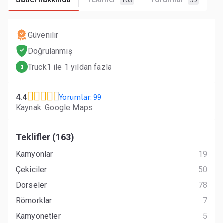
163
99
Güvenilir
Doğrulanmış
Truck1 ile 1 yıldan fazla
1
Yorumlar: 99
4.4
Kaynak: Google Maps
Teklifler (163)
Kamyonlar
19
Çekiciler
50
Dorseler
78
Römorklar
7
Kamyonetler
5