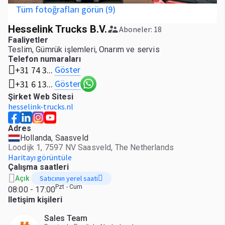
Tüm fotoğrafları görün (9)
Hesselink Trucks B.V.
Aboneler: 18
Faaliyetler
Teslim, Gümrük işlemleri, Onarım ve servis
Telefon numaraları
Göster
+31 74 3...
Göster
+31 6 13...
Şirket Web Sitesi
hesselink-trucks.nl
Adres
Hollanda, Saasveld
Loodijk 1, 7597 NV Saasveld, The Netherlands
Haritayı görüntüle
Çalışma saatleri
Satıcının yerel saati
Açık
Pzt - Cum
08:00 - 17:00
Iletişim kişileri
Sales Team