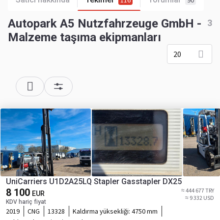
116
90
Autopark A5 Nutzfahrzeuge GmbH -
3
Malzeme taşıma ekipmanları
20
UniCarriers U1D2A25LQ Stapler Gasstapler DX25
8 100
≈ 444 677 TRY
EUR
≈ 9 332 USD
KDV hariç fiyat
2019
CNG
13328
Kaldırma yüksekliği:
4750 mm