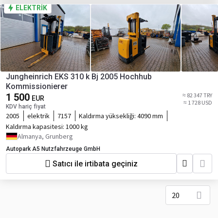
ELEKTRIK
Jungheinrich EKS 310 k Bj 2005 Hochhub
Kommissionierer
1 500
≈ 82 347 TRY
EUR
≈ 1 728 USD
KDV hariç fiyat
2005
elektrik
7157
Kaldırma yüksekliği:
4090 mm
Kaldırma kapasitesi:
1000 kg
Almanya, Grunberg
Autopark A5 Nutzfahrzeuge GmbH
Satıcı ile irtibata geçiniz
20