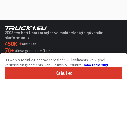
2003’ten beri ticari araçlar ve makineler için güvenilir
platformunuz
450K +
Aktif ilan
70+
Dünya genelinde ülke
36
Desteklenen dil
Bu web sitesini kullanarak çerezlerin kullanılmasını ve kişisel
verilerinizin işlenmesini kabul etmiş olursunuz.
Daha fazla bilgi
4.7/5
Trustpilot
Kabul et
Satıcılar içindir
Promosyon hizmetleri
Ücretli hizmetlerin fiyatları
Destek